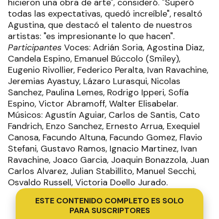
hicieron una obra de arte", consideró. "Superó
todas las expectativas, quedó increíble", resaltó
Agustina, que destacó el talento de nuestros
artistas: "es impresionante lo que hacen".
Participantes
Voces: Adrián Soria, Agostina Diaz,
Candela Espino, Emanuel Búccolo (Smiley),
Eugenio Rivollier, Federico Peralta, Ivan Ravachine,
Jeremias Ayastuy, Lázaro Lurasqui, Nicolas
Sanchez, Paulina Lemes, Rodrigo Ipperi, Sofía
Espino, Victor Abramoff, Walter Elisabelar.
Músicos: Agustín Aguiar, Carlos de Santis, Cato
Fandrich, Enzo Sanchez, Ernesto Arrua, Exequiel
Canosa, Facundo Altuna, Facundo Gomez, Flavio
Stefani, Gustavo Ramos, Ignacio Martinez, Ivan
Ravachine, Joaco Garcia, Joaquin Bonazzola, Juan
Carlos Alvarez, Julian Stabillito, Manuel Secchi,
Osvaldo Russell, Victoria Doello Jurado.
ESTE CONTENIDO COMPLETO ES SOLO
PARA SUSCRIPTORES