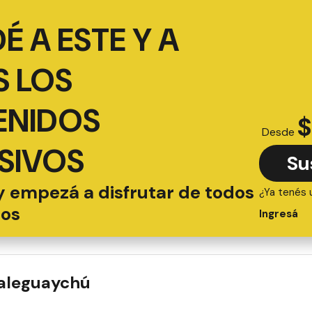
É A ESTE Y A
 LOS
ENIDOS
$
Desde
SIVOS
Su
y empezá a disfrutar de todos
¿Ya tenés 
ios
Ingresá
ualeguaychú