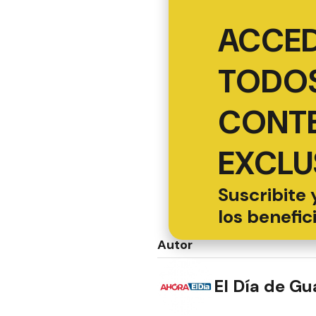
ACCED
TODOS
CONT
EXCLU
Suscribite 
los benefic
Autor
El Día de G