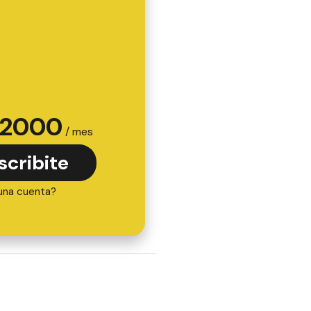
2000
/ mes
scribite
una cuenta?