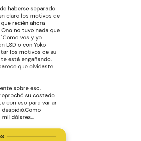
D de haberse separado
en claro los motivos de
 que recién ahora
ko Ono no tuvo nada que
s."Como vos y yo
on LSD o con Yoko
entar los motivos de su
a te está engañando,
parece que olvidaste
mente sobre eso,
e reprochó su costado
e con eso para variar
se despidió.Como
mil dólares...
ES