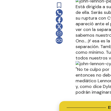
Está dirigida a 
de ella. Serás su
su ruptura con C
apareció ante el
ver con la separ
sabemos nuestro
Ono... ¡Y esa es 
separación. Tamb
como mínimo. Tu 
todos nuestros via
"No te culpo por 
entonces no deber
mediático Lennon
y, como dice Dyla
podrán imaginarse
E