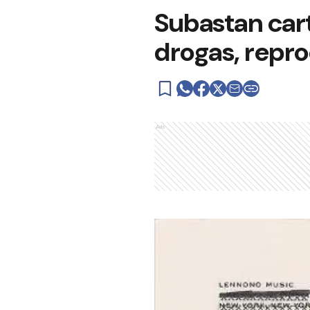
Subastan car
drogas, repr
Ads