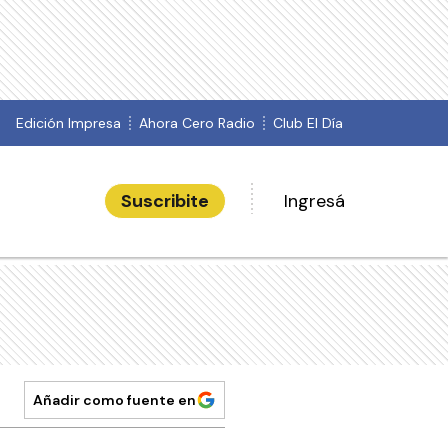
Edición Impresa
Ahora Cero Radio
Club El Día
Suscribite
Ingresá
Añadir como fuente en