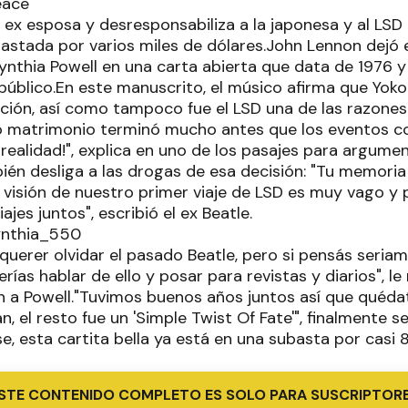
su ex esposa y desresponsabiliza a la japonesa y al LS
bastada por varios miles de dólares.John Lennon dejó 
ynthia Powell en una carta abierta que data de 1976 y
 público.En este manuscrito, el músico afirma que Yo
ación, así como tampoco fue el LSD una de las razone
 matrimonio terminó mucho antes que los eventos c
la realidad!", explica en uno de los pasajes para argum
ién desliga a las drogas de esa decisión: "Tu memori
visión de nuestro primer viaje de LSD es muy vago y 
jes juntos", escribió el ex Beatle.
querer olvidar el pasado Beatle, pero si pensás seria
ías hablar de ello y posar para revistas y diarios", l
 a Powell."Tuvimos buenos años juntos así que quédat
n, el resto fue un 'Simple Twist Of Fate'", finalmente 
, esta cartita bella ya está en una subasta por casi 8 
STE CONTENIDO COMPLETO ES SOLO PARA SUSCRIPTOR