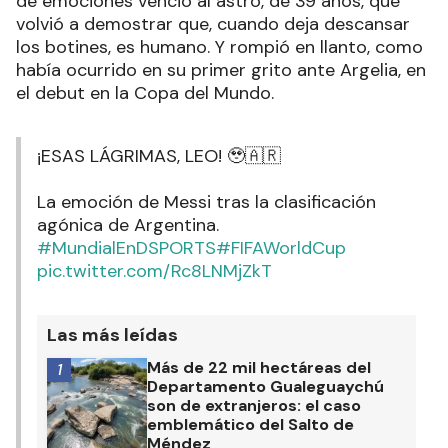
de emociones venció al astro, de 39 años, que
volvió a demostrar que, cuando deja descansar
los botines, es humano. Y rompió en llanto, como
había ocurrido en su primer grito ante Argelia, en
el debut en la Copa del Mundo.
¡ESAS LÁGRIMAS, LEO! 🥹🇦🇷
La emoción de Messi tras la clasificación
agónica de Argentina.
#MundialEnDSPORTS
#FIFAWorldCup
pic.twitter.com/Rc8LNMjZkT
Las más leídas
Más de 22 mil hectáreas del
1
Departamento Gualeguaychú
son de extranjeros: el caso
emblemático del Salto de
Méndez