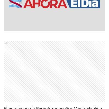
Ads
El arzobispo de Paraná, monseñor Mario Maulión,