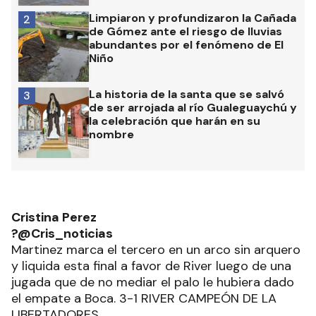
Limpiaron y profundizaron la Cañada
2
de Gómez ante el riesgo de lluvias
abundantes por el fenómeno de El
Niño
La historia de la santa que se salvó
3
de ser arrojada al río Gualeguaychú y
la celebración que harán en su
nombre
Cristina Perez
?@Cris_noticias
Martinez marca el tercero en un arco sin arquero
y liquida esta final a favor de River luego de una
jugada que de no mediar el palo le hubiera dado
el empate a Boca. 3-1 RIVER CAMPEÓN DE LA
LIBERTADORES.