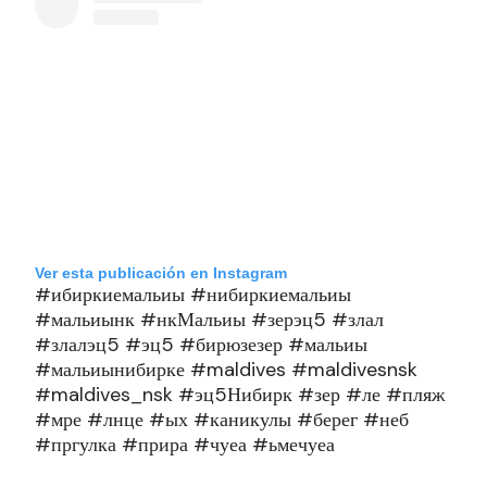
Ver esta publicación en Instagram
#ибиркиемальиы #нибиркиемальиы
#мальиынк #нкМальиы #зерэц5 #злал
#злалэц5 #эц5 #бирюзезер #мальиы
#мальиынибирке #maldives #maldivesnsk
#maldives_nsk #эц5Нибирк #зер #ле #пляж
#мре #лнце #ых #каникулы #берег #неб
#пргулка #прира #чуеа #ьмечуеа