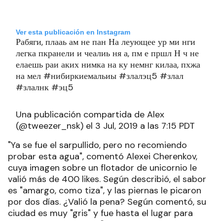
Ver esta publicación en Instagram
Рабяги, плааь ам не пан На леующее ур ми нги
легка пкранели и чеалиь ня а, пм е пршл Н ч не
елаешь раи аких нимка на ку немнг килаа, пхжа
на мел #нибиркиемальиы #злалэц5 #злал
#злалнк #эц5
Una publicación compartida de Alex
(@tweezer_nsk) el 3 Jul, 2019 a las 7:15 PDT
"Ya se fue el sarpullido, pero no recomiendo
probar esta agua", comentó Alexei Cherenkov,
cuya imagen sobre un flotador de unicornio le
valió más de 400 likes. Según describió, el sabor
es "amargo, como tiza", y las piernas le picaron
por dos días. ¿Valió la pena? Según comentó, su
ciudad es muy "gris" y fue hasta el lugar para