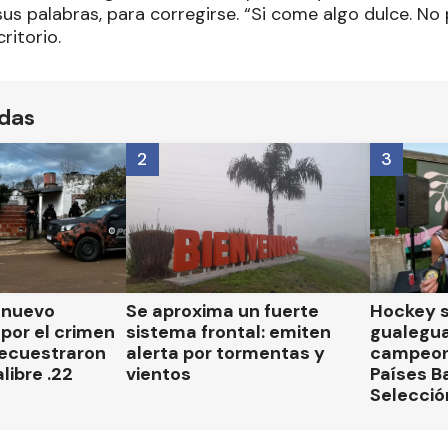
us palabras, para corregirse. “Si come algo dulce. No
ritorio.
ídas
2
3
n nuevo
Se aproxima un fuerte
Hockey s
por el crimen
sistema frontal: emiten
gualegu
secuestraron
alerta por tormentas y
campeon
libre .22
vientos
Países B
Selecció