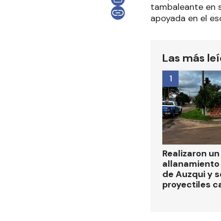
tambaleante en s
apoyada en el esc
Las más le
1
Realizaron u
allanamiento 
de Auzqui y 
proyectiles ca