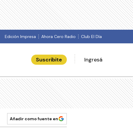
Edición Impresa
Ahora Cero Radio
Club El Día
Suscribite
Ingresá
Añadir como fuente en