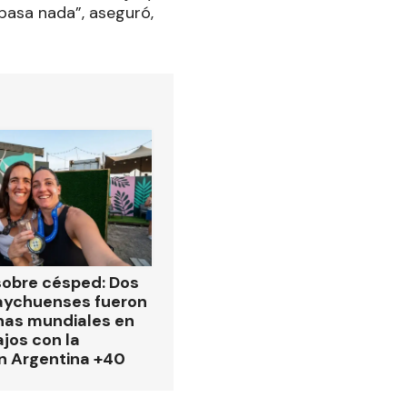
 pasa nada”, aseguró,
obre césped: Dos
aychuenses fueron
as mundiales en
ajos con la
n Argentina +40