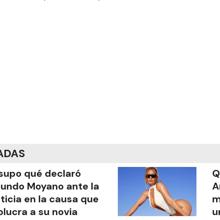
ADAS
supo qué declaró
Q
undo Moyano ante la
A
ticia en la causa que
m
olucra a su novia
u