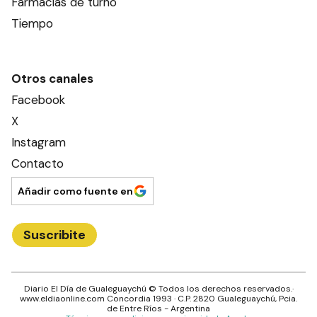
Farmacias de turno
Tiempo
Otros canales
Facebook
X
Instagram
Contacto
Añadir como fuente en
Suscribite
Diario El Día de Gualeguaychú
© Todos los derechos reservados.·
www.
eldiaonline.com
Concordia 1993
· C.P.
2820
Gualeguaychú
, Pcia.
de
Entre Ríos
- Argentina