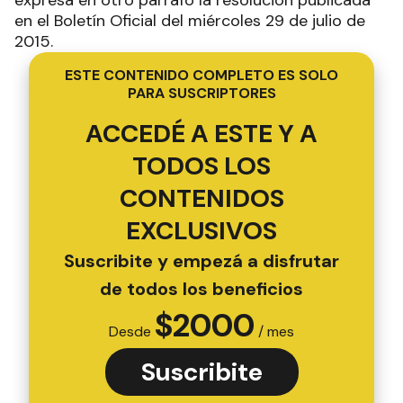
expresa en otro párrafo la resolución publicada
en el Boletín Oficial del miércoles 29 de julio de
2015.
ESTE CONTENIDO COMPLETO ES SOLO
PARA SUSCRIPTORES
ACCEDÉ A ESTE Y A
TODOS LOS
CONTENIDOS
EXCLUSIVOS
Suscribite y empezá a disfrutar
de todos los beneficios
$
2000
Desde
/ mes
Suscribite