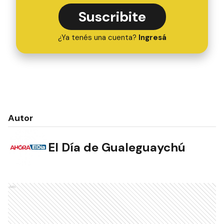
Suscribite
¿Ya tenés una cuenta?
Ingresá
Autor
El Día de Gualeguaychú
Ads