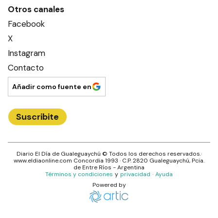
Otros canales
Facebook
X
Instagram
Contacto
Añadir como fuente en
Suscribite
Diario El Día de Gualeguaychú
© Todos los derechos reservados.·
www.
eldiaonline.com
Concordia 1993
· C.P.
2820
Gualeguaychú
, Pcia.
de
Entre Ríos
- Argentina
Términos y condiciones
y
privacidad
·
Ayuda
Powered by