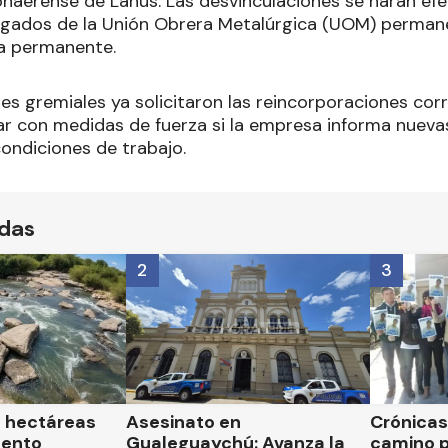
onaerense de Lanús. Las desvinculaciones se harán efe
legados de la Unión Obrera Metalúrgica (UOM) perman
a permanente.
es gremiales ya solicitaron las reincorporaciones cor
r con medidas de fuerza si la empresa informa nueva
condiciones de trabajo.
ídas
2
3
l hectáreas
Asesinato en
Crónicas 
mento
Gualeguaychú: Avanza la
camino p