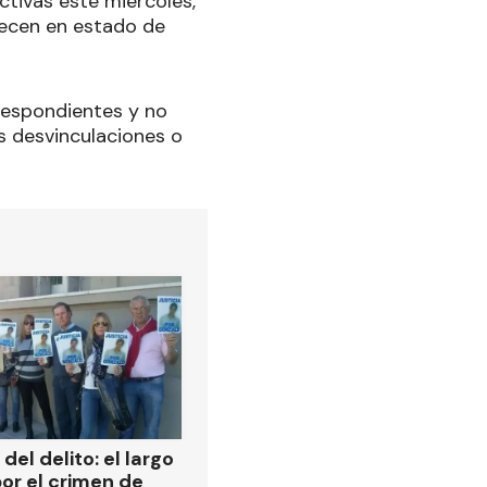
ctivas este miércoles,
ecen en estado de
respondientes y no
s desvinculaciones o
del delito: el largo
or el crimen de