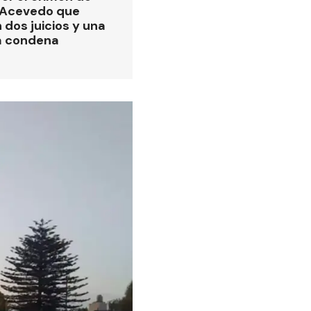
 Acevedo que
 dos juicios y una
a condena