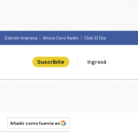
Edición Impresa
Ahora Cero Radio
Club El Día
Suscribite
Ingresá
Añadir como fuente en