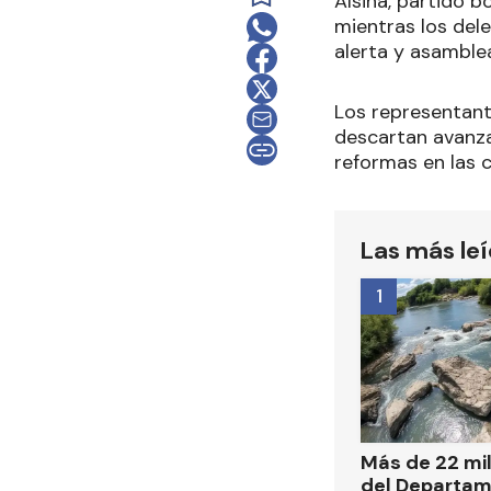
Alsina, partido b
mientras los de
alerta y asamble
Los representant
descartan avanza
reformas en las 
Las más le
1
Más de 22 mi
del Departa