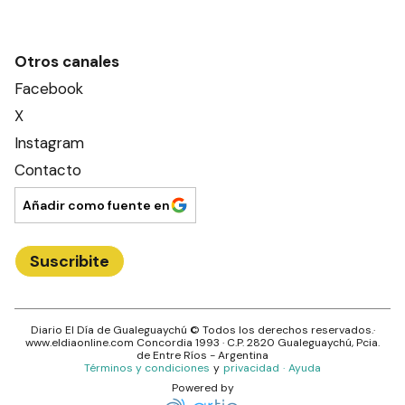
Otros canales
Facebook
X
Instagram
Contacto
Añadir como fuente en
Suscribite
Diario El Día de Gualeguaychú
© Todos los derechos reservados.·
www.
eldiaonline.com
Concordia 1993
· C.P.
2820
Gualeguaychú
, Pcia.
de
Entre Ríos
- Argentina
Términos y condiciones
y
privacidad
·
Ayuda
Powered by