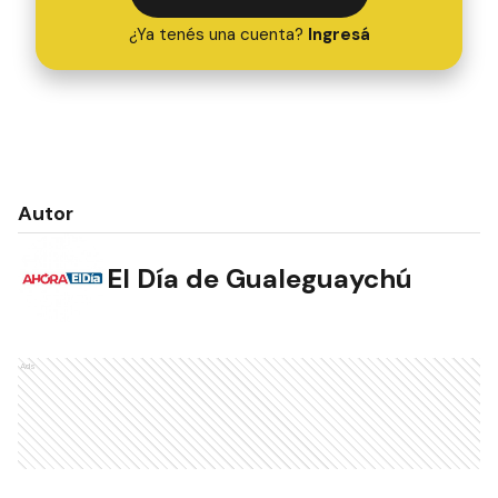
¿Ya tenés una cuenta?
Ingresá
Autor
El Día de Gualeguaychú
Ads