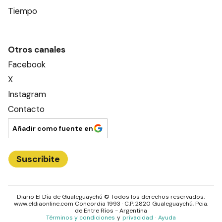
Tiempo
Otros canales
Facebook
X
Instagram
Contacto
Añadir como fuente en
Suscribite
Diario El Día de Gualeguaychú
© Todos los derechos reservados.·
www.
eldiaonline.com
Concordia 1993
· C.P.
2820
Gualeguaychú
, Pcia.
de
Entre Ríos
- Argentina
Términos y condiciones
y
privacidad
·
Ayuda