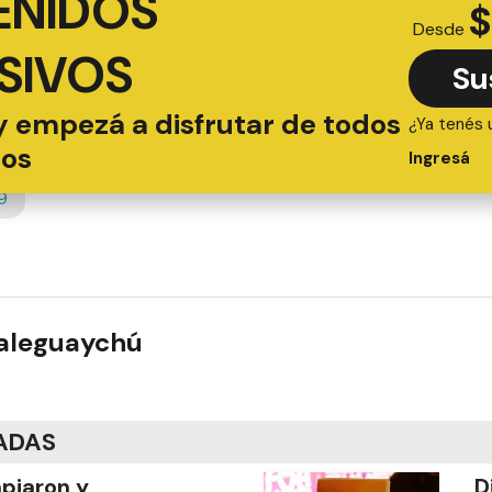
ENIDOS
$
Desde
SIVOS
Su
y empezá a disfrutar de todos
¿Ya tenés 
ios
Ingresá
9
ualeguaychú
ADAS
piaron y
D