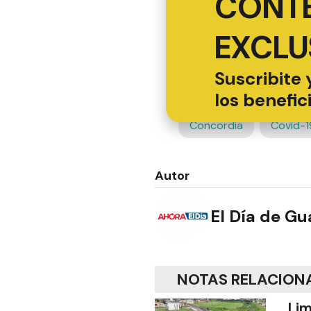
CONT
EXCLU
Suscribite 
los benefic
Concordia
Covid-1
Autor
El Día de G
NOTAS RELACION
Lim