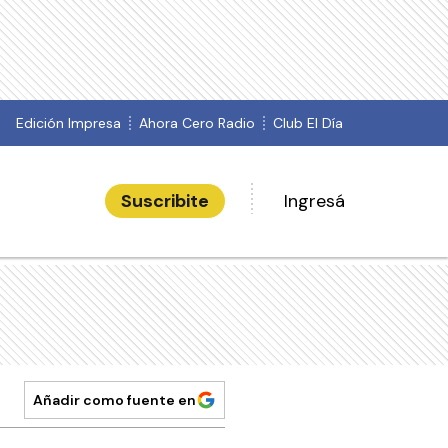
Edición Impresa
Ahora Cero Radio
Club El Día
Suscribite
Ingresá
Añadir como fuente en