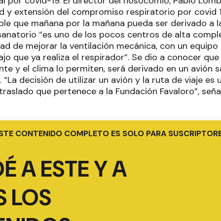
al por covid-19. El director del nosocomio, Pablo Lomb
d y extensión del compromiso respiratorio por covid 
ible que mañana por la mañana pueda ser derivado a l
anatorio “es uno de los pocos centros de alta comple
idad de mejorar la ventilación mecánica, con un equipo
ajo que ya realiza el respirador”. Se dio a conocer que
ente y el clima lo permiten, será derivado en un avión s
“La decisión de utilizar un avión y la ruta de viaje e
 traslado que pertenece a la Fundación Favaloro”, señ
STE CONTENIDO COMPLETO ES SOLO PARA SUSCRIPTOR
É A ESTE Y A
 LOS