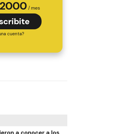
2000
/ mes
scribite
una cuenta?
ieron a conocer a los