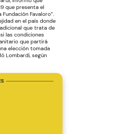
ardi, informó que
19 que presenta el
a Fundación Favaloro”.
jidad en el país donde
 adicional que trata de
 si las condiciones
anitario que partirá
s una elección tomada
aló Lombardi, según
ES