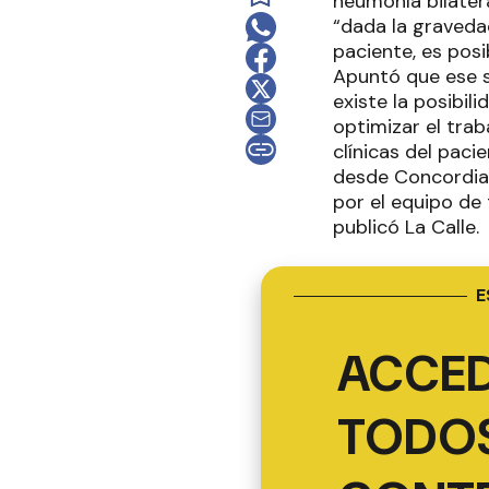
neumonía bilater
“dada la graveda
paciente, es pos
Apuntó que ese s
existe la posibil
optimizar el trab
clínicas del paci
desde Concordia. 
por el equipo de
publicó La Calle.
E
ACCED
TODOS