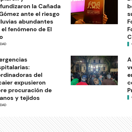
fundizaron la Cañada
b
Gómez ante el riesgo
s
lluvias abundantes
F
 el fenómeno de El
F
o
C
UDAD
ergencias
A
pitalarias:
v
rdinadoras del
e
aier expusieron
c
re procuración de
P
anos y tejidos
UDAD