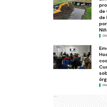
pro
de 
de 
por
Niñ
CI
Em
Hos
coo
Cuc
sob
órg
CI
Ads