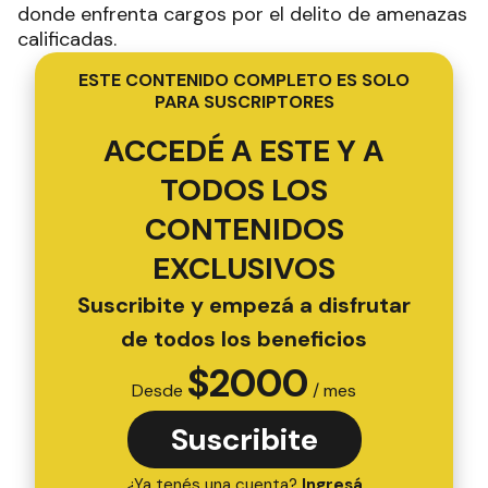
donde enfrenta cargos por el delito de amenazas
calificadas.
ESTE CONTENIDO COMPLETO ES SOLO
PARA SUSCRIPTORES
ACCEDÉ A ESTE Y A
TODOS LOS
CONTENIDOS
EXCLUSIVOS
Suscribite y empezá a disfrutar
de todos los beneficios
$
2000
Desde
/ mes
Suscribite
¿Ya tenés una cuenta?
Ingresá