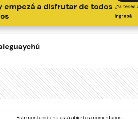
y empezá a disfrutar de todos
¿Ya tenés 
ios
Ingresá
ualeguaychú
Este contenido no está abierto a comentarios