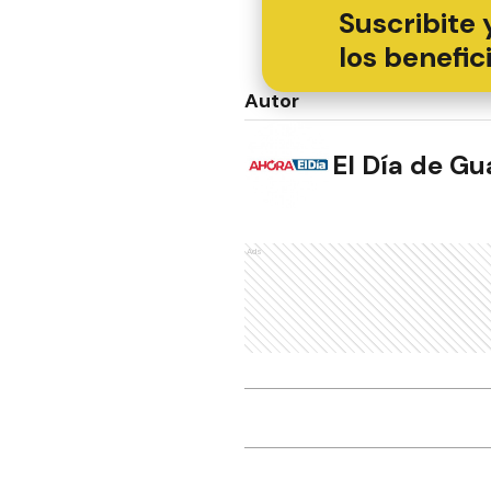
Suscribite 
los benefic
Autor
El Día de G
Ads