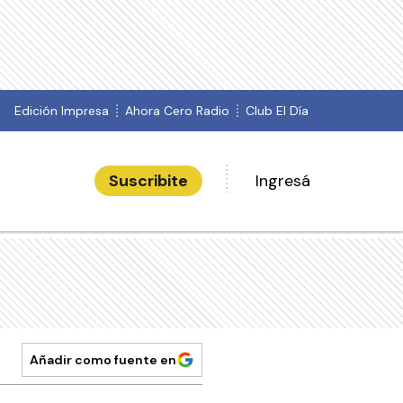
Edición Impresa
Ahora Cero Radio
Club El Día
Suscribite
Ingresá
Añadir como fuente en