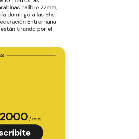
 a 10 metrosLas
arabinas calibre 22mm,
día domingo a las 9hs.
Federación Entrerriana
 están tirando por el
ES
2000
/ mes
scribite