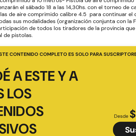
 comprimido a 10 metros- Pistola de aire comprimido
nzarán el sábado 18 a las 14,30hs. con el torneo de c
las de aire comprimido calibre 4.5 para continuar el 
todas sus modalidades (organización conjunta con la 
articipación de todos los tiradores de la provincia que
l de pistolas.
STE CONTENIDO COMPLETO ES SOLO PARA SUSCRIPTOR
É A ESTE Y A
 LOS
ENIDOS
$
Desde
SIVOS
Su