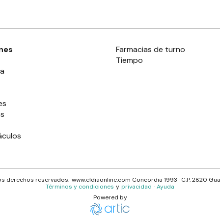
nes
Farmacias de turno
Tiempo
ia
es
es
áculos
s derechos reservados.· www.
eldiaonline.com
Concordia 1993
· C.P.
2820
Gua
Términos y condiciones
y
privacidad
·
Ayuda
Powered by