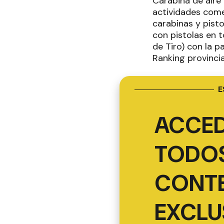
Carabina de aire
actividades come
carabinas y pisto
con pistolas en 
de Tiro) con la p
Ranking provincia
E
ACCED
TODOS
CONT
EXCLU