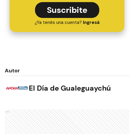
Suscribite
¿Ya tenés una cuenta?
Ingresá
Autor
El Día de Gualeguaychú
Ads