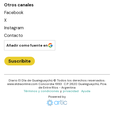
Otros canales
Facebook
X
Instagram
Contacto
Añadir como fuente en
Suscribite
Diario El Día de Gualeguaychú
© Todos los derechos reservados.·
www.
eldiaonline.com
Concordia 1993
· C.P.
2820
Gualeguaychú
, Pcia.
de
Entre Ríos
- Argentina
Términos y condiciones
y
privacidad
·
Ayuda
Powered by