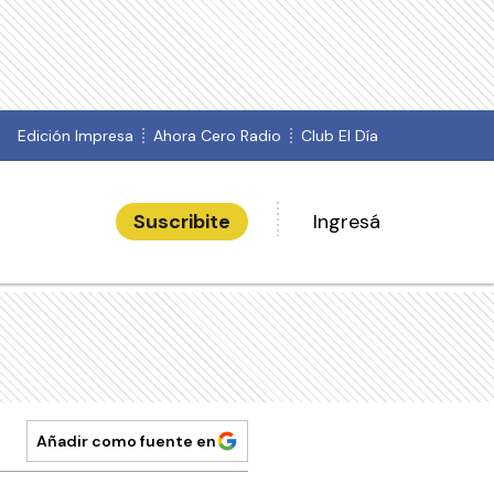
Edición Impresa
Ahora Cero Radio
Club El Día
Suscribite
Ingresá
Añadir como fuente en