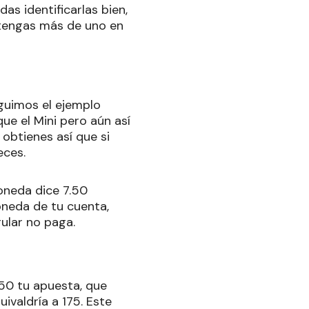
as identificarlas bien,
btengas más de uno en
eguimos el ejemplo
ue el Mini pero aún así
 obtienes así que si
eces.
oneda dice 7.50
oneda de tu cuenta,
gular no paga.
x50 tu apuesta, que
ivaldría a 175. Este