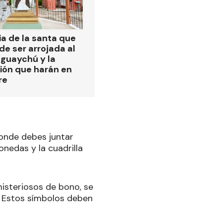
ia de la santa que
de ser arrojada al
eguaychú y la
ión que harán en
re
donde debes juntar
onedas y la cuadrilla
misteriosos de bono, se
. Estos símbolos deben