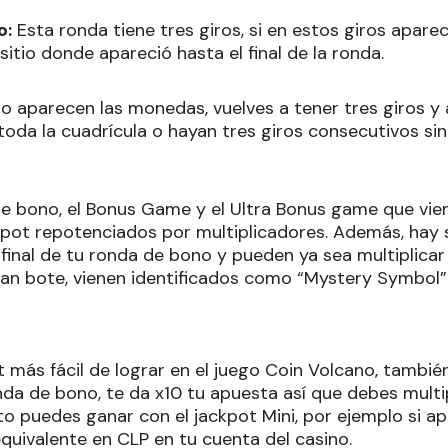
o:
Esta ronda tiene tres giros, si en estos giros apar
itio donde apareció hasta el final de la ronda.
 aparecen las monedas, vuelves a tener tres giros y
 toda la cuadrícula o hayan tres giros consecutivos s
e bono, el Bonus Game y el Ultra Bonus game que vie
kpot repotenciados por multiplicadores. Además, hay
 final de tu ronda de bono y pueden ya sea multiplicar
gran bote, vienen identificados como “Mystery Symbol”
t más fácil de lograr en el juego Coin Volcano, tambié
nda de bono, te da x10 tu apuesta así que debes multi
o puedes ganar con el jackpot Mini, por ejemplo si ap
equivalente en CLP en tu cuenta del casino.