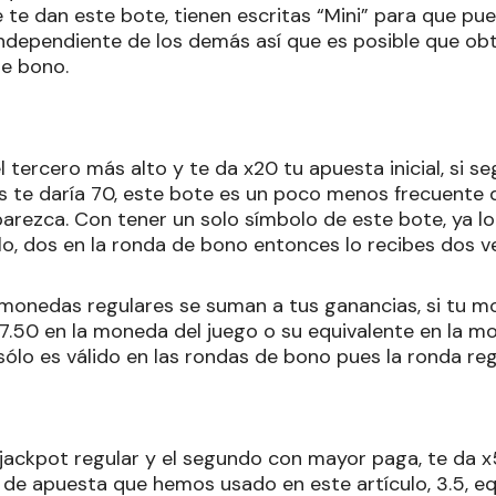
e dan este bote, tienen escritas “Mini” para que pued
independiente de los demás así que es posible que o
e bono.
l tercero más alto y te da x20 tu apuesta inicial, si s
s te daría 70, este bote es un poco menos frecuente q
arezca. Con tener un solo símbolo de este bote, ya lo
lo, dos en la ronda de bono entonces lo recibes dos v
monedas regulares se suman a tus ganancias, si tu m
 7.50 en la moneda del juego o su equivalente en la m
sólo es válido en las rondas de bono pues la ronda re
r jackpot regular y el segundo con mayor paga, te da 
de apuesta que hemos usado en este artículo, 3.5, equ