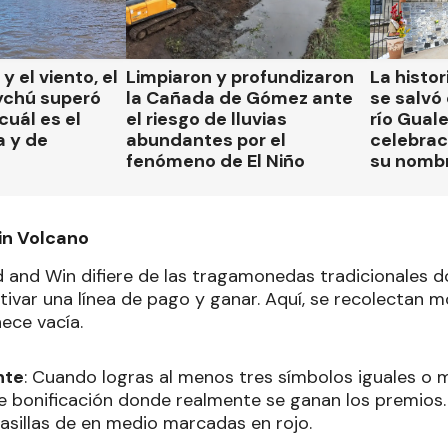
 y el viento, el
Limpiaron y profundizaron
La histor
ychú superó
la Cañada de Gómez ante
se salvó 
cuál es el
el riesgo de lluvias
río Gual
a y de
abundantes por el
celebrac
fenómeno de El Niño
su nomb
in Volcano
 and Win difiere de las tragamonedas tradicionales 
ivar una línea de pago y ganar. Aquí, se recolectan m
ece vacía.
nte
: Cuando logras al menos tres símbolos iguales o 
de bonificación donde realmente se ganan los premios
casillas de en medio marcadas en rojo.