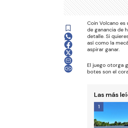
Coin Volcano es 
de ganancia de h
detalle. Si quier
así como la mecá
aspirar ganar.
El juego otorga g
botes son el cora
Las más le
1