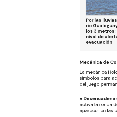
Por las lluvias
río Gualegua
los 3 metros: 
nivel de alert
evacuación
Mecánica de Co
La mecánica Hold
símbolos para act
del juego perman
● Desencadena
activa la ronda 
aparecer en las 