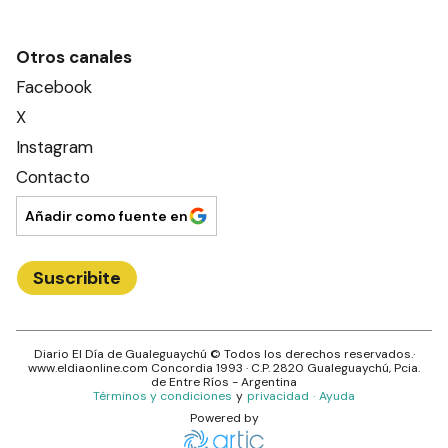
Otros canales
Facebook
X
Instagram
Contacto
Añadir como fuente en
Suscribite
Diario El Día de Gualeguaychú
© Todos los derechos reservados.·
www.
eldiaonline.com
Concordia 1993
· C.P.
2820
Gualeguaychú
, Pcia.
de
Entre Ríos
- Argentina
Términos y condiciones
y
privacidad
·
Ayuda
Powered by