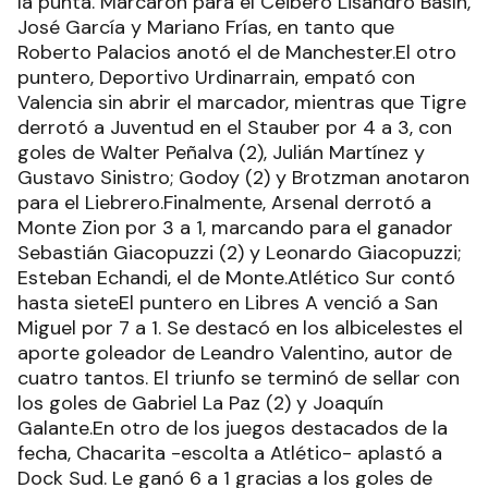
la punta. Marcaron para el Ceibero Lisandro Basín,
José García y Mariano Frías, en tanto que
Roberto Palacios anotó el de Manchester.El otro
puntero, Deportivo Urdinarrain, empató con
Valencia sin abrir el marcador, mientras que Tigre
derrotó a Juventud en el Stauber por 4 a 3, con
goles de Walter Peñalva (2), Julián Martínez y
Gustavo Sinistro; Godoy (2) y Brotzman anotaron
para el Liebrero.Finalmente, Arsenal derrotó a
Monte Zion por 3 a 1, marcando para el ganador
Sebastián Giacopuzzi (2) y Leonardo Giacopuzzi;
Esteban Echandi, el de Monte.Atlético Sur contó
hasta sieteEl puntero en Libres A venció a San
Miguel por 7 a 1. Se destacó en los albicelestes el
aporte goleador de Leandro Valentino, autor de
cuatro tantos. El triunfo se terminó de sellar con
los goles de Gabriel La Paz (2) y Joaquín
Galante.En otro de los juegos destacados de la
fecha, Chacarita -escolta a Atlético- aplastó a
Dock Sud. Le ganó 6 a 1 gracias a los goles de