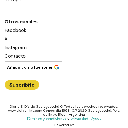
Otros canales
Facebook
X
Instagram
Contacto
Añadir como fuente en
Suscribite
Diario El Día de Gualeguaychú
© Todos los derechos reservados.·
www.
eldiaonline.com
Concordia 1993
· C.P.
2820
Gualeguaychú
, Pcia.
de
Entre Ríos
- Argentina
Términos y condiciones
y
privacidad
·
Ayuda
Powered by