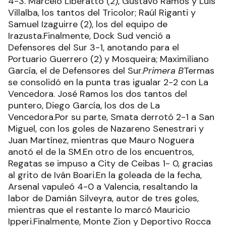
4-3. Marcelo Liberatto (2), Gustavo Ramos y Luis
Villalba, los tantos del Tricolor; Raúl Riganti y
Samuel Izaguirre (2), los del equipo de
Irazusta.Finalmente, Dock Sud venció a
Defensores del Sur 3-1, anotando para el
Portuario Guerrero (2) y Mosqueira; Maximiliano
García, el de Defensores del Sur.
Primera B
Termas
se consolidó en la punta tras igualar 2-2 con La
Vencedora. José Ramos los dos tantos del
puntero, Diego García, los dos de La
Vencedora.Por su parte, Smata derrotó 2-1 a San
Miguel, con los goles de Nazareno Senestrari y
Juan Martínez, mientras que Mauro Noguera
anotó el de la SM.En otro de los encuentros,
Regatas se impuso a City de Ceibas 1- 0, gracias
al grito de Iván Boari.En la goleada de la fecha,
Arsenal vapuleó 4-0 a Valencia, resaltando la
labor de Damián Silveyra, autor de tres goles,
mientras que el restante lo marcó Mauricio
Ipperi.Finalmente, Monte Zion y Deportivo Rocca