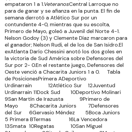
empataron 1 a 1.
Veteranos
Central Larroque no
para de ganar y se afianza en la punta. El fin de
semana derrotó a Atlético Sur por un
contundente 4-0, mientras que su escolta,
Primero de Mayo, goleó a Juvenil del Norte 4-1.
Nelson Godoy (3) y Clemente Díaz marcaron para
el ganador; Nelson Rudi, el de los de San Isidro.El
exAtlanta Darío Chessini anotó los dos goles en
la victoria de Sud América sobre Defensores del
Sur por 2- 0.En el restante juego, Defensores del
Oeste venció a Chacarita Juniors 1 a 0. Tabla
de PosicionesPrimera ADeportivo
Urdinarrain 12Atlético Sur 12Juventud
Urdinarrain 11Dock Sud 10Deportivo Molinari
9San Martín de Irazusta 9Primero de
Mayo 8Chacarita Juniors 7Defensores
del Sur 6Gervasio Méndez 5Boca Juniors
5 Primera BTermas 16La Vencedora
13Smata 10Regatas 10San Miguel