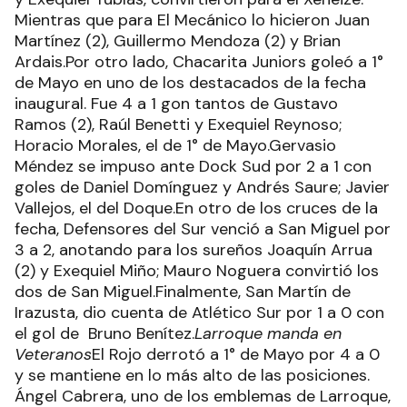
Mientras que para El Mecánico lo hicieron Juan
Martínez (2), Guillermo Mendoza (2) y Brian
Ardais.Por otro lado, Chacarita Juniors goleó a 1°
de Mayo en uno de los destacados de la fecha
inaugural. Fue 4 a 1 gon tantos de Gustavo
Ramos (2), Raúl Benetti y Exequiel Reynoso;
Horacio Morales, el de 1° de Mayo.Gervasio
Méndez se impuso ante Dock Sud por 2 a 1 con
goles de Daniel Domínguez y Andrés Saure; Javier
Vallejos, el del Doque.En otro de los cruces de la
fecha, Defensores del Sur venció a San Miguel por
3 a 2, anotando para los sureños Joaquín Arrua
(2) y Exequiel Miño; Mauro Noguera convirtió los
dos de San Miguel.Finalmente, San Martín de
Irazusta, dio cuenta de Atlético Sur por 1 a 0 con
el gol de Bruno Benítez.
Larroque manda en
Veteranos
El Rojo derrotó a 1° de Mayo por 4 a 0
y se mantiene en lo más alto de las posiciones.
Ángel Cabrera, uno de los emblemas de Larroque,