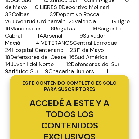
1Dock Sud 0Atlético Sur 0San Miguel 01°
de Mayo 0 LIBRES BDeportivo Molinari
33Ceibas 32Deportivo Rocca
26Juventud Urdinarrain 22Valencia 19Tigre
19Manchester 16Regatas 16Sargento
Cabral 14Arsenal 9Salvador
Maciá 4 VETERANOSCentral Larroque
24Hospital Centenario 231° de Mayo
18Defensores del Oeste 16Sud América
14Juvenil del Norte 12Defensores del Sur
9Atlético Sur 9Chacarita Juniors 1
ESTE CONTENIDO COMPLETO ES SOLO
PARA SUSCRIPTORES
ACCEDÉ A ESTE Y A
TODOS LOS
CONTENIDOS
EXCLUSIVOS