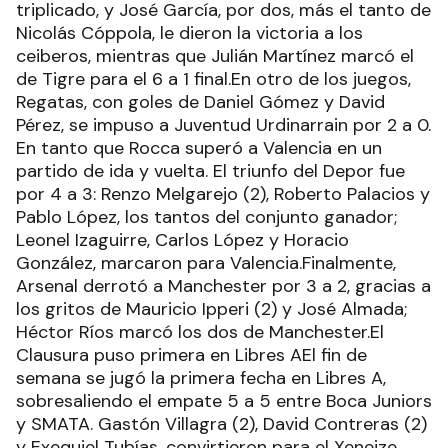
triplicado, y José García, por dos, más el tanto de
Nicolás Cóppola, le dieron la victoria a los
ceiberos, mientras que Julián Martínez marcó el
de Tigre para el 6 a 1 final.En otro de los juegos,
Regatas, con goles de Daniel Gómez y David
Pérez, se impuso a Juventud Urdinarrain por 2 a 0.
En tanto que Rocca superó a Valencia en un
partido de ida y vuelta. El triunfo del Depor fue
por 4 a 3: Renzo Melgarejo (2), Roberto Palacios y
Pablo López, los tantos del conjunto ganador;
Leonel Izaguirre, Carlos López y Horacio
González, marcaron para Valencia.Finalmente,
Arsenal derrotó a Manchester por 3 a 2, gracias a
los gritos de Mauricio Ipperi (2) y José Almada;
Héctor Ríos marcó los dos de Manchester.El
Clausura puso primera en Libres AEl fin de
semana se jugó la primera fecha en Libres A,
sobresaliendo el empate 5 a 5 entre Boca Juniors
y SMATA. Gastón Villagra (2), David Contreras (2)
y Exequiel Tubías, convirtieron para el Xeneize.