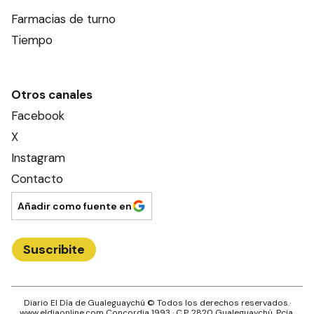
Farmacias de turno
Tiempo
Otros canales
Facebook
X
Instagram
Contacto
Añadir como fuente en
Suscribite
Diario El Día de Gualeguaychú
© Todos los derechos reservados.·
www.
eldiaonline.com
Concordia 1993
· C.P.
2820
Gualeguaychú
, Pcia.