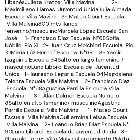
LibanésJulieta Kratzer Villa Mavina 2-
Maximiliano Llamas Juventud UnidaJulia Almada
Escuela Villa Mavina 3- Mateo Court Escuela
Villa Malvina800 mts llanos
femenino/masculinoMarcela López Escuela San
José 1- Francisco Díaz Escuela N°68Sofía
Nóbile Pío XII 2- Juan Cruz Melchiori Escuela Pío
XIIMaría Lúz Hereñú Escuela N°68 3- Yamir
Izaguirre Escuela 94Salto en largo femenino /
masculinoLuna Liborci Escuela de Juventud
Unida 1- laureano Legaria Escuela 94Magdalena
Telenta Escuela Villa Malvina 2- Francisco Díaz
Escuela N°68Agustina Parrilla Es cuela Villa
Malvina 3- Álan Dalmón Escuela Número
8Salto en alto femenino/ masculinoAgustina
Parrilla Escuela Villa Malvina 1- Mateo Court
Escuela Villa MalvinaGuillermina Leissa Escuela
Villa Malvina 2- Leandro Brían Díaz Escuela N°
90Luna Liborci Escuela de Juventud Unida 3-
Gonzalo Torres Villa MalvinaLanzamiento Pelota