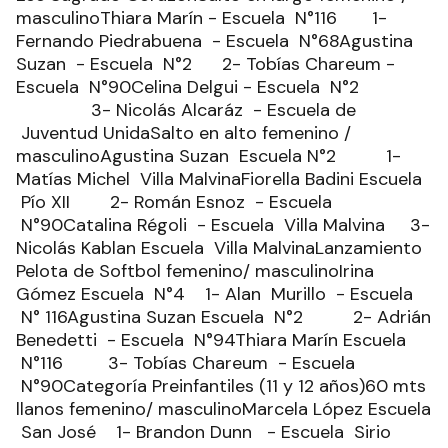
masculinoThiara Marín - Escuela N°116 1-
Fernando Piedrabuena - Escuela N°68Agustina
Suzan - Escuela N°2 2- Tobías Chareum -
Escuela N°90Celina Delgui - Escuela N°2
3- Nicolás Alcaráz - Escuela de
Juventud UnidaSalto en alto femenino /
masculinoAgustina Suzan Escuela N°2 1-
Matías Michel Villa MalvinaFiorella Badini Escuela
Pío XII 2- Román Esnoz - Escuela
N°90Catalina Régoli - Escuela Villa Malvina 3-
Nicolás Kablan Escuela Villa MalvinaLanzamiento
Pelota de Softbol femenino/ masculinoIrina
Gómez Escuela N°4 1- Alan Murillo - Escuela
N° 116Agustina Suzan Escuela N°2 2- Adrián
Benedetti - Escuela N°94Thiara Marín Escuela
N°116 3- Tobías Chareum - Escuela
N°90Categoría Preinfantiles (11 y 12 años)60 mts
llanos femenino/ masculinoMarcela López Escuela
San José 1- Brandon Dunn - Escuela Sirio