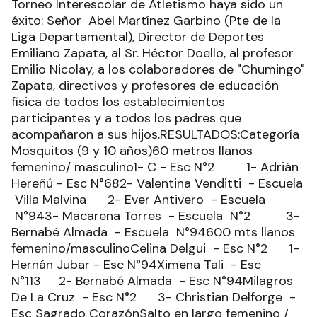
Torneo Interescolar de Atletismo haya sido un
éxito: Señor Abel Martínez Garbino (Pte de la
Liga Departamental), Director de Deportes
Emiliano Zapata, al Sr. Héctor Doello, al profesor
Emilio Nicolay, a los colaboradores de "Chumingo"
Zapata, directivos y profesores de educación
física de todos los establecimientos
participantes y a todos los padres que
acompañaron a sus hijos.RESULTADOS:Categoría
Mosquitos (9 y 10 años)60 metros llanos
femenino/ masculino1- C - Esc N°2 1- Adrián
Hereñú - Esc N°682- Valentina Venditti - Escuela
Villa Malvina 2- Ever Antivero - Escuela
N°943- Macarena Torres - Escuela N°2 3-
Bernabé Almada - Escuela N°94600 mts llanos
femenino/masculinoCelina Delgui - Esc N°2 1-
Hernán Jubar - Esc N°94Ximena Tali - Esc
N°113 2- Bernabé Almada - Esc N°94Milagros
De La Cruz - Esc N°2 3- Christian Delforge -
Esc Sagrado CorazónSalto en largo femenino /