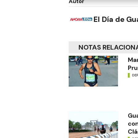
Autor
El Día de G
NOTAS RELACION
Mar
Pru
DE
Gua
con
Clá