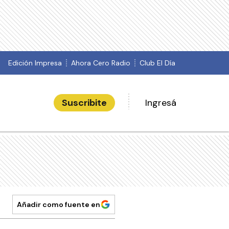
Edición Impresa
Ahora Cero Radio
Club El Día
Suscribite
Ingresá
Añadir como fuente en