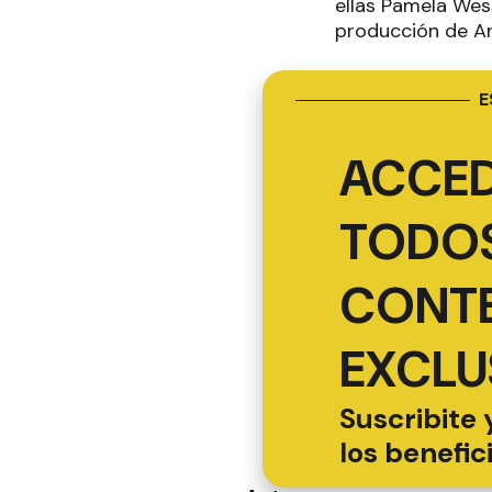
ellas Pamela Wes
producción de A
E
ACCED
TODOS
CONT
EXCLU
Suscribite 
los benefic