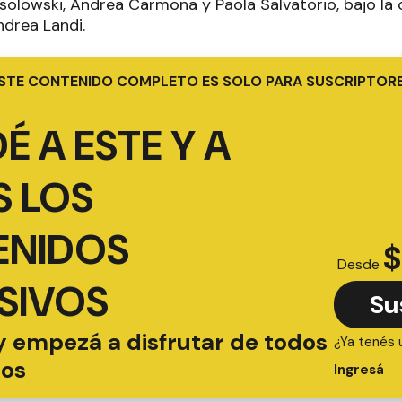
solowski, Andrea Carmona y Paola Salvatorio, bajo la 
ndrea Landi.
STE CONTENIDO COMPLETO ES SOLO PARA SUSCRIPTOR
É A ESTE Y A
 LOS
ENIDOS
$
Desde
SIVOS
Su
y empezá a disfrutar de todos
¿Ya tenés 
ios
Ingresá