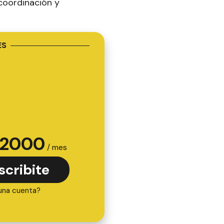
coordinación y
ES
2000
/ mes
scribite
una cuenta?