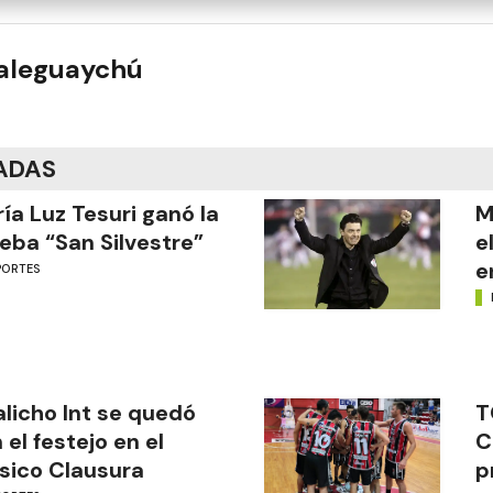
ualeguaychú
ADAS
ía Luz Tesuri ganó la
M
eba “San Silvestre”
e
e
PORTES
licho Int se quedó
T
 el festejo en el
C
sico Clausura
p