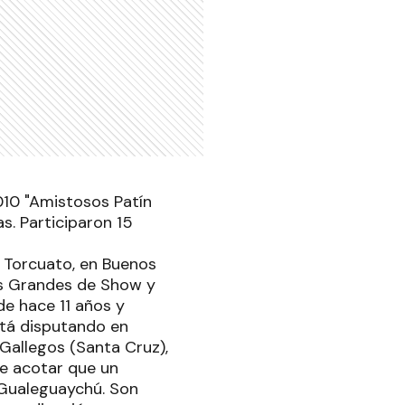
010 "Amistosos Patín
s. Participaron 15
 Torcuato, en Buenos
pos Grandes de Show y
de hace 11 años y
stá disputando en
 Gallegos (Santa Cruz),
be acotar que un
 Gualeguaychú. Son