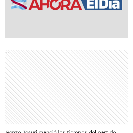
Ads
Renzo Tesuri manejó los tiempos del partido