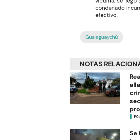
víctima, se llegó
condenado incump
efectivo.
Gualeguaychú
NOTAS RELACION
Rea
all
cri
sec
pro
POL
Se 