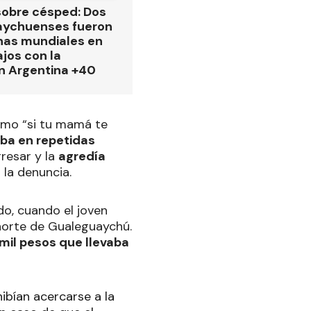
obre césped: Dos
aychuenses fueron
as mundiales en
ajos con la
n Argentina +40
como “si tu mamá te
ba en repetidas
resar y la
agredía
 la denuncia.
do, cuando el joven
 norte de Gualeguaychú.
 mil pesos que llevaba
hibían acercarse a la