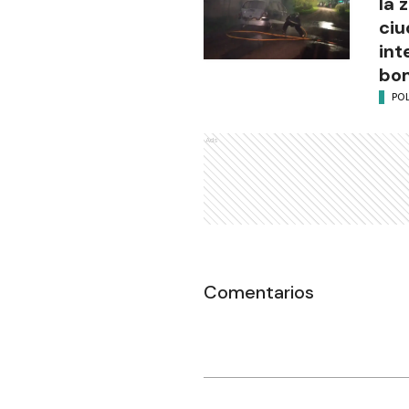
la 
ciu
int
bo
POL
Ads
Comentarios