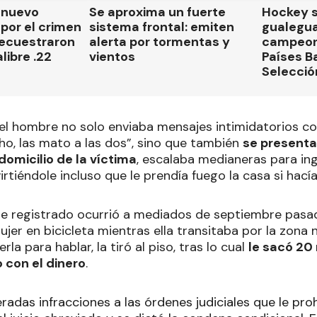
n nuevo
Se aproxima un fuerte
Hockey s
por el crimen
sistema frontal: emiten
gualegu
secuestraron
alerta por tormentas y
campeon
libre .22
vientos
Países B
Selecció
a, el hombre no solo enviaba mensajes intimidatorios 
o, las mato a las dos”, sino que también
se presenta
domicilio de la víctima
, escalaba medianeras para ing
virtiéndole incluso que le prendía fuego la casa si hacía
nte registrado ocurrió a mediados de septiembre pasa
ujer en bicicleta mientras ella transitaba por la zona
rla para hablar, la tiró al piso, tras lo cual
le sacó 20
 con el dinero
.
eradas infracciones a las órdenes judiciales que le pro