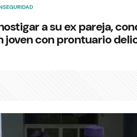
INSEGURIDAD
hostigar a su ex pareja, co
 joven con prontuario deli