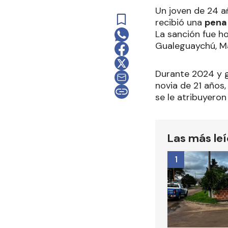
Un joven de 24 a
recibió una
pena
La sanción fue h
Gualeguaychú, Mau
Durante 2024 y g
novia de 21 años,
se le atribuyeron
Las más le
1