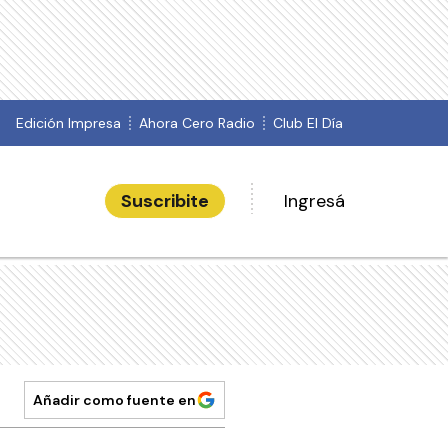
Edición Impresa
Ahora Cero Radio
Club El Día
Suscribite
Ingresá
Añadir como fuente en