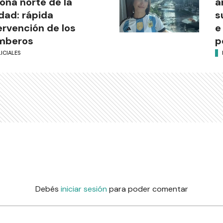
zona norte de la
a
dad: rápida
s
ervención de los
e
mberos
p
ICIALES
Debés
iniciar sesión
para poder comentar