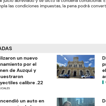
 al juicio abreviado y se dictó la condena condicional. 
la las condiciones impuestas, la pena podrá convert
ADAS
lizaron un nuevo
D
anamiento por el
p
men de Auzqui y
e
uestraron
a
yectiles calibre .22
ICIALES
incendió un auto en
D