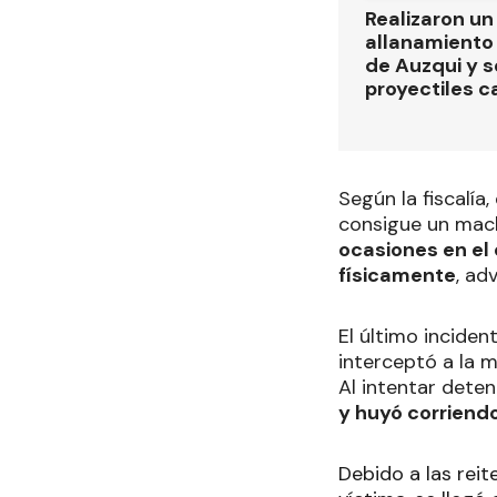
Realizaron u
allanamiento 
de Auzqui y 
proyectiles ca
Según la fiscalí
consigue un mach
ocasiones en el 
físicamente
, ad
El último incide
interceptó a la m
Al intentar detene
y huyó corriendo
Debido a las reit