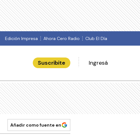
Edición Impresa
Ahora Cero Radio
Club El Día
Suscribite
Ingresá
Añadir como fuente en