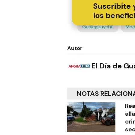
Suscribite 
los benefic
Gualeguaychú
Med
Autor
El Día de G
NOTAS RELACION
Rea
all
cri
sec