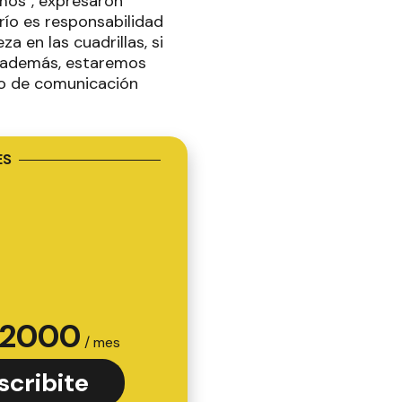
mos", expresaron
río es responsabilidad
a en las cuadrillas, si
y además, estaremos
ipo de comunicación
ES
2000
/ mes
scribite