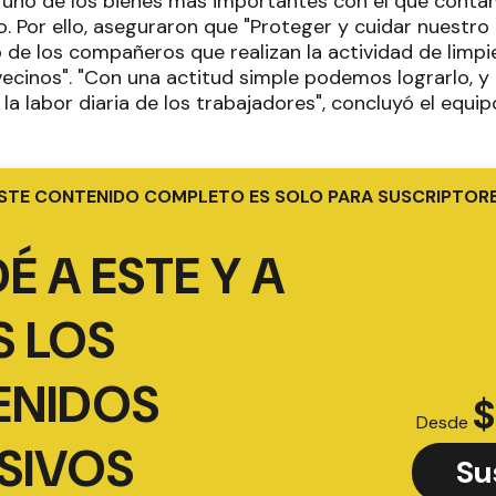
uno de los bienes más importantes con el que conta
. Por ello, aseguraron que "Proteger y cuidar nuestro 
 de los compañeros que realizan la actividad de limpiez
vecinos". "Con una actitud simple podemos lograrlo, 
la labor diaria de los trabajadores", concluyó el equ
STE CONTENIDO COMPLETO ES SOLO PARA SUSCRIPTOR
É A ESTE Y A
 LOS
ENIDOS
$
Desde
SIVOS
Su