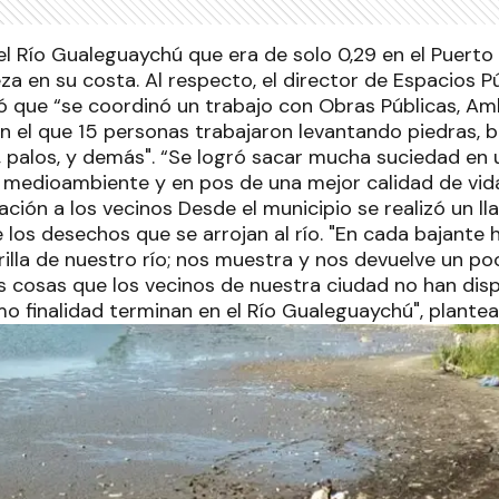
el Río Gualeguaychú que era de solo 0,29 en el Puerto
eza en su costa. Al respecto, el director de Espacios P
 que “se coordinó un trabajo con Obras Públicas, Ambi
 el que 15 personas trabajaron levantando piedras, bo
os, palos, y demás". “Se logró sacar mucha suciedad e
l medioambiente y en pos de una mejor calidad de vida
ación a los vecinos Desde el municipio se realizó un l
los desechos que se arrojan al río. "En cada bajante 
orilla de nuestro río; nos muestra y nos devuelve un p
 cosas que los vecinos de nuestra ciudad no han dis
o finalidad terminan en el Río Gualeguaychú", plantea