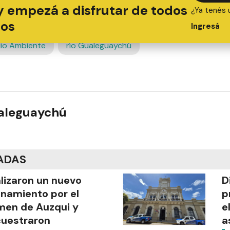
y empezá a disfrutar de todos
¿Ya tenés 
ios
Ingresá
io Ambiente
río Gualeguaychú
ualeguaychú
ADAS
lizaron un nuevo
D
anamiento por el
p
men de Auzqui y
e
uestraron
a