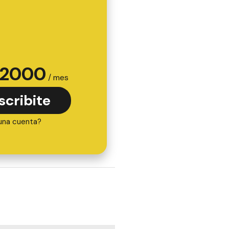
2000
/ mes
scribite
una cuenta?