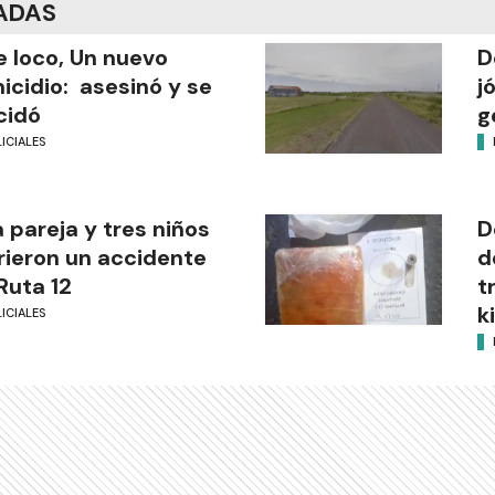
ADAS
 loco, Un nuevo
D
icidio: asesinó y se
j
cidó
g
ICIALES
 pareja y tres niños
D
rieron un accidente
d
Ruta 12
t
k
ICIALES