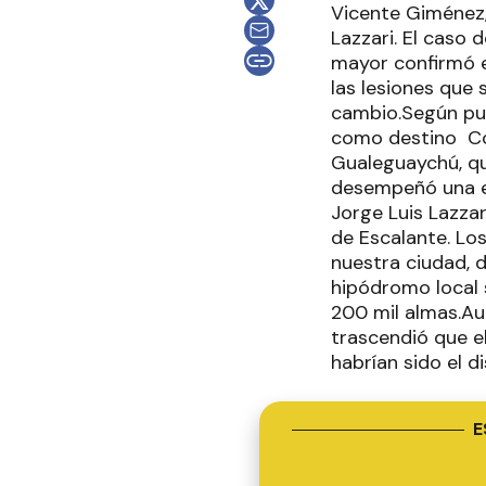
Vicente Giménez,
Lazzari. El caso 
mayor confirmó e
las lesiones que 
cambio.Según publ
como destino Con
Gualeguaychú, qu
desempeñó una e
Jorge Luis Lazza
de Escalante. Lo
nuestra ciudad, d
hipódromo local s
200 mil almas.Au
trascendió que e
habrían sido el d
E