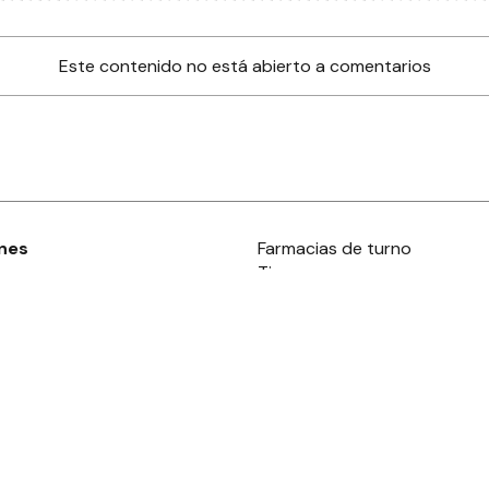
Este contenido no está abierto a comentarios
nes
Farmacias de turno
Tiempo
ia
es
es
áculos