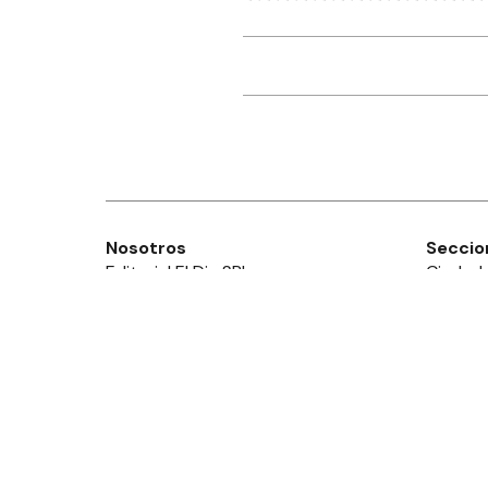
Nosotros
Seccio
Editorial El Dia SRL
Ciudad
Edición Impresa
Provinc
Ahora Cero Radio
País
Club El Día
Mundo
Deport
Policial
Política
Espect
Edictos