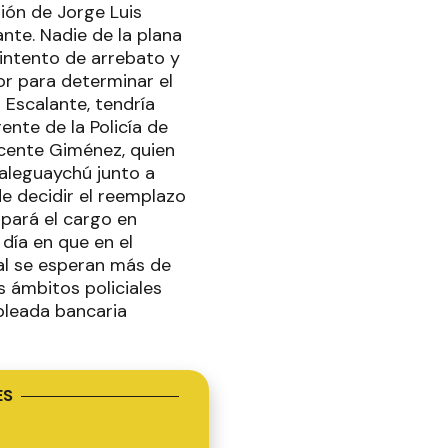
ión de Jorge Luis
nte. Nadie de la plana
 intento de arrebato y
or para determinar el
 Escalante, tendría
nte de la Policía de
icente Giménez, quien
aleguaychú junto a
e decidir el reemplazo
upará el cargo en
día en que en el
cual se esperan más de
s ámbitos policiales
mpleada bancaria
ES