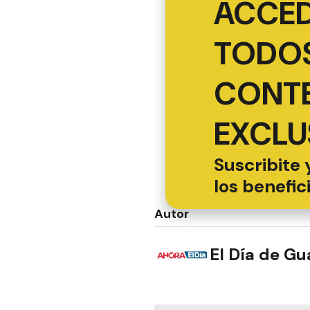
ACCED
TODOS
CONT
EXCLU
Suscribite 
los benefic
Autor
El Día de G