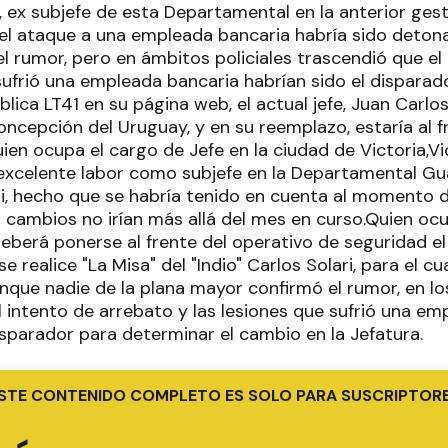
 ex subjefe de esta Departamental en la anterior gest
del ataque a una empleada bancaria habría sido detona
l rumor, pero en ámbitos policiales trascendió que el
sufrió una empleada bancaria habrían sido el disparad
ica LT41 en su página web, el actual jefe, Juan Carlos
cepción del Uruguay, y en su reemplazo, estaría al fre
ien ocupa el cargo de Jefe en la ciudad de Victoria,V
xcelente labor como subjefe en la Departamental Gu
ri, hecho que se habría tenido en cuenta al momento d
s cambios no irían más allá del mes en curso.Quien oc
eberá ponerse al frente del operativo de seguridad el 
e realice "La Misa" del "Indio" Carlos Solari, para el 
nque nadie de la plana mayor confirmó el rumor, en lo
l intento de arrebato y las lesiones que sufrió una e
isparador para determinar el cambio en la Jefatura.
STE CONTENIDO COMPLETO ES SOLO PARA SUSCRIPTOR