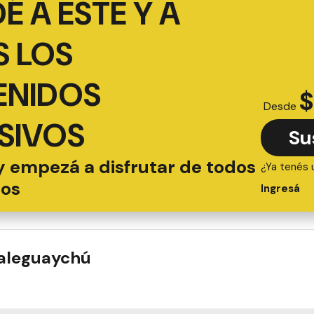
É A ESTE Y A
 LOS
ENIDOS
$
Desde
SIVOS
Su
y empezá a disfrutar de todos
¿Ya tenés 
ios
Ingresá
ualeguaychú