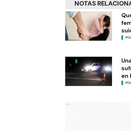
NOTAS RELACION
Que
fem
sui
POL
Una
suf
en 
POL
Ads