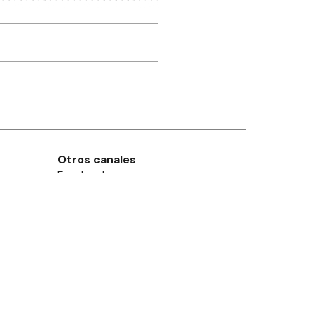
Otros canales
Facebook
X
Instagram
Contacto
Añadir como fuente en
Suscribite