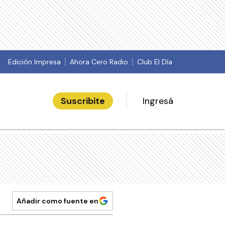
Edición Impresa
Ahora Cero Radio
Club El Día
Suscribite
Ingresá
Añadir como fuente en