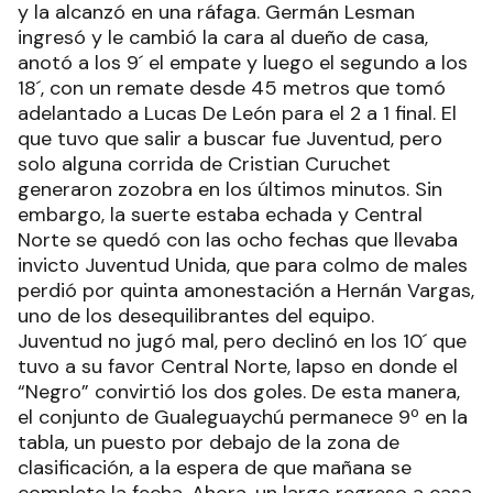
y la alcanzó en una ráfaga. Germán Lesman
ingresó y le cambió la cara al dueño de casa,
anotó a los 9´ el empate y luego el segundo a los
18´, con un remate desde 45 metros que tomó
adelantado a Lucas De León para el 2 a 1 final. El
que tuvo que salir a buscar fue Juventud, pero
solo alguna corrida de Cristian Curuchet
generaron zozobra en los últimos minutos. Sin
embargo, la suerte estaba echada y Central
Norte se quedó con las ocho fechas que llevaba
invicto Juventud Unida, que para colmo de males
perdió por quinta amonestación a Hernán Vargas,
uno de los desequilibrantes del equipo.
Juventud no jugó mal, pero declinó en los 10´ que
tuvo a su favor Central Norte, lapso en donde el
“Negro” convirtió los dos goles. De esta manera,
el conjunto de Gualeguaychú permanece 9º en la
tabla, un puesto por debajo de la zona de
clasificación, a la espera de que mañana se
complete la fecha. Ahora, un largo regreso a casa