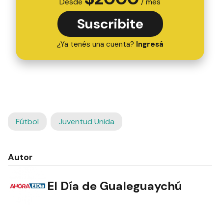
Desde
/ mes
Suscribite
¿Ya tenés una cuenta?
Ingresá
Fútbol
Juventud Unida
Autor
El Día de Gualeguaychú