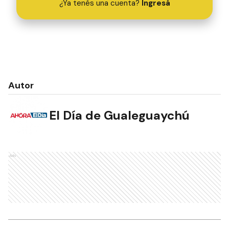
¿Ya tenés una cuenta?
Ingresá
Autor
El Día de Gualeguaychú
Ads