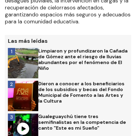
desagües pluviales, la intervención en cargas y la
recuperación de cielorrasos afectados,
garantizando espacios más seguros y adecuados
para la comunidad educativa.
Las más leídas
Limpiaron y profundizaron la Cañada
1
de Gómez ante el riesgo de lluvias
abundantes por el fenómeno de El
Niño
Dieron a conocer a los beneficiarios
2
de los subsidios y becas del Fondo
Municipal de Fomento a las Artes y
la Cultura
Gualeguaychú tiene tres
3
semifinalistas en la competencia de
canto "Este es mi Sueño"