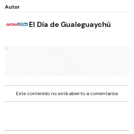
Autor
El Día de Gualeguaychú
NOTAS RELACIONADAS
Que loco, Un nuevo
femicidio: asesinó y se
suicidó
POLICIALES
Degenerado siguió a dos
jóvenes y les mostró sus
genitales