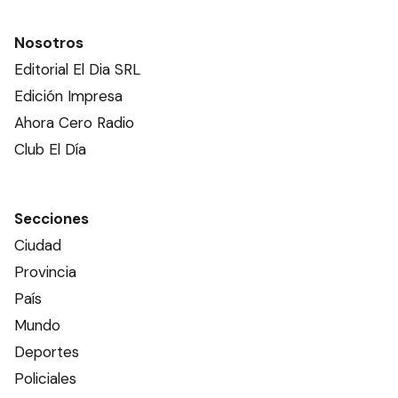
POLICIALES
Una pareja y tres niños
sufrieron un accidente en
Ruta 12
POLICIALES
Dos mujeres fueron
detenidas cuando
trasladaban casi medio kilo
de marihuana
POLICIALES
Ads