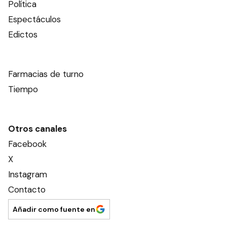
Este contenido no está abierto a comentarios
Nosotros
Editorial El Dia SRL
Edición Impresa
Ahora Cero Radio
Club El Día