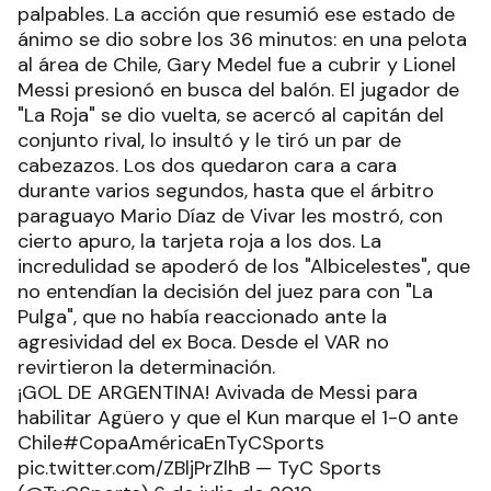
palpables. La acción que resumió ese estado de
ánimo se dio sobre los 36 minutos: en una pelota
al área de Chile, Gary Medel fue a cubrir y Lionel
Messi presionó en busca del balón. El jugador de
"La Roja" se dio vuelta, se acercó al capitán del
conjunto rival, lo insultó y le tiró un par de
cabezazos. Los dos quedaron cara a cara
durante varios segundos, hasta que el árbitro
paraguayo Mario Díaz de Vivar les mostró, con
cierto apuro, la tarjeta roja a los dos. La
incredulidad se apoderó de los "Albicelestes", que
no entendían la decisión del juez para con "La
Pulga", que no había reaccionado ante la
agresividad del ex Boca. Desde el VAR no
revirtieron la determinación.
¡GOL DE ARGENTINA! Avivada de Messi para
habilitar Agüero y que el Kun marque el 1-0 ante
Chile#CopaAméricaEnTyCSports
pic.twitter.com/ZBljPrZlhB — TyC Sports