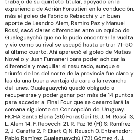
trabajo de su quinteto titular, apoyado en la
experiencia de Adrián Forastieri en la conducción,
más el goleo de Fabricio Rebecchi y un buen
aporte de Leandro Alem, Ramiro Paz y Manuel
Rossi, sacó claras diferencias ante un equipo de
Gualeguaychú que no le pudo encontrar la vuelta
y vio como su rival se escapó hasta entrar 71-50
al último cuarto. Ahí apareció el goleo de Matías
Novello y Juan Fumaneri para poder achicar la
diferencia y maquillar el resultado, aunque el
triunfo de los del norte de la provincia fue claro y
les da una buena ventaja de cara a la revancha
del lunes. Gualeguaychú quedó obligado a
recuperarse y poder ganar por más de 14 puntos
para acceder al Final Four que se desarrollará la
semana siguiente en Concepción del Uruguay.
FICHA Santa Elena (86) Forastieri 16, J. M. Rossi 13,
L. Alem 14, F. Rebecchi 21, R. Paz 16 (FI) S: Ramírez
2, J. Caraffa 2, P. Ekert 0, N. Rausch 0. Entrenador:
Pablo Ramírez Gualeguaychú (72) Gómez 4, J.