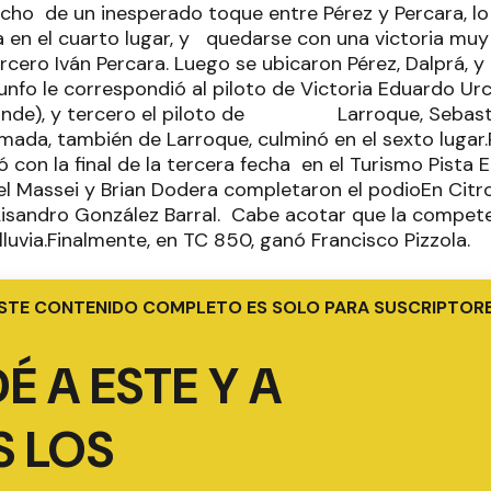
cho de un inesperado toque entre Pérez y Percara, lo 
ta en el cuarto lugar, y quedarse con una victoria mu
cero Iván Percara. Luego se ubicaron Pérez, Dalprá, y 
riunfo le correspondió al piloto de Victoria Eduardo U
ande), y tercero el piloto de Larroque, Sebasti
mada, también de Larroque, culminó en el sexto lugar.
con la final de la tercera fecha en el Turismo Pista E
l Massei y Brian Dodera completaron el podioEn Citro
 Lisandro González Barral. Cabe acotar que la compete
lluvia.Finalmente, en TC 850, ganó Francisco Pizzola.
STE CONTENIDO COMPLETO ES SOLO PARA SUSCRIPTOR
É A ESTE Y A
 LOS