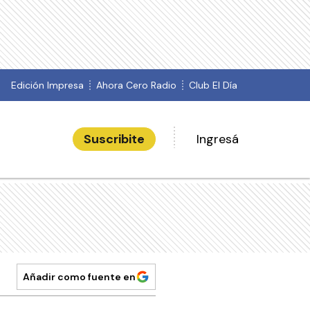
Edición Impresa
Ahora Cero Radio
Club El Día
Suscribite
Ingresá
Añadir como fuente en