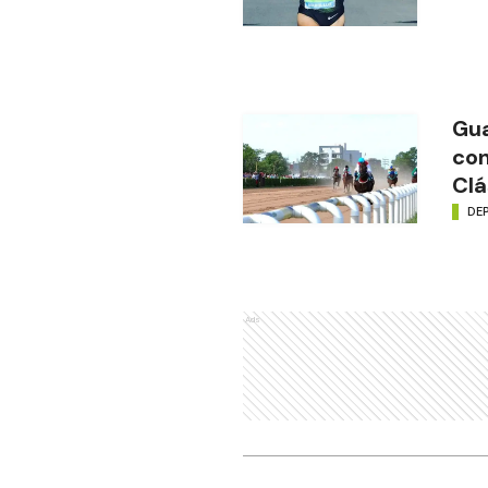
Gua
con
Clá
DE
Ads