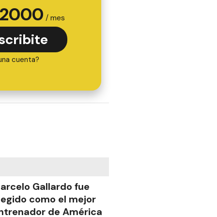
2000
/ mes
scribite
una cuenta?
arcelo Gallardo fue
legido como el mejor
ntrenador de América