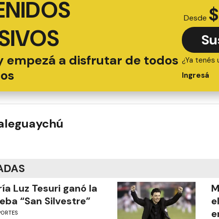
ENIDOS
$
Desde
SIVOS
Su
y empezá a disfrutar de todos
¿Ya tenés 
ios
Ingresá
ualeguaychú
ADAS
ía Luz Tesuri ganó la
M
eba “San Silvestre”
e
e
PORTES