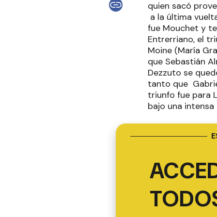
quien sacó prove
a la última vuel
fue Mouchet y ter
Entrerriano, el t
Moine (María Gr
que Sebastián Al
Dezzuto se quedó 
tanto que Gabrie
triunfo fue para
bajo una intensa 
E
ACCED
TODOS