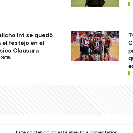
licho Int se quedó
T
 el festejo en el
C
sico Clausura
p
q
PORTES
e
Este contenido no está abierto a comentarios