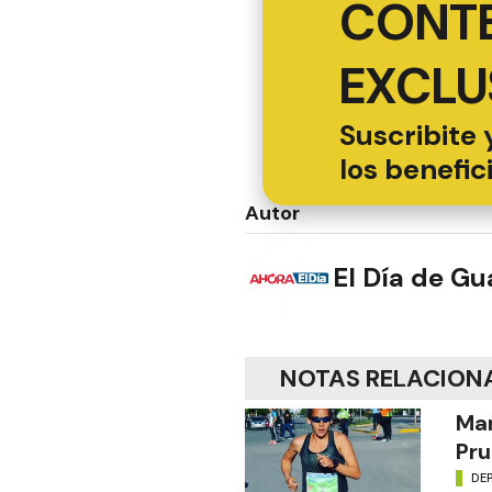
CONT
EXCLU
Suscribite 
los benefic
Autor
El Día de G
NOTAS RELACION
Mar
Pru
DE