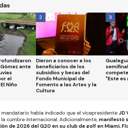
ídas
2
3
rofundizaron
Dieron a conocer a los
Gualegua
 Gómez ante
beneficiarios de los
semifinal
luvias
subsidios y becas del
compete
or el
Fondo Municipal de
"Este es
El Niño
Fomento a las Artes y la
Cultura
l mandatario había indicado que el vicepresidente
JD 
 la cumbre internacional. Adicionalmente,
manifestó s
ción de 2026 del G20 en su club de golf en Miami, Fl