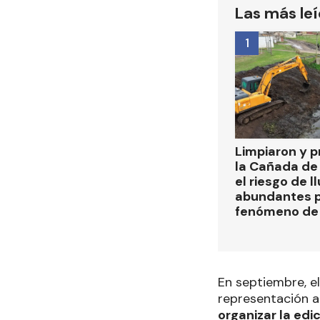
Las más le
1
Limpiaron y p
la Cañada de
el riesgo de l
abundantes p
fenómeno de 
En septiembre, e
representación a
organizar la edi