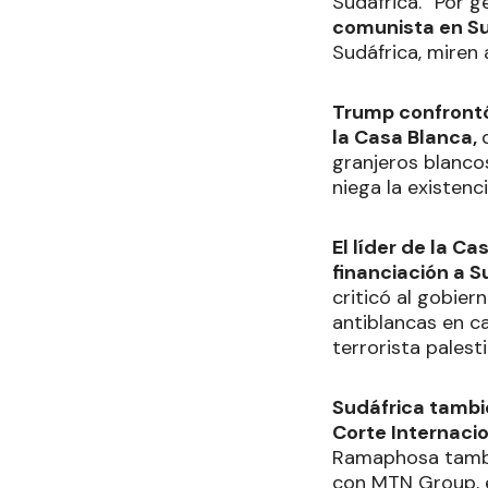
Sudáfrica. “Por 
comunista en Su
Sudáfrica, miren
Trump confrontó
la Casa Blanca,
granjeros blanco
niega la existenci
El líder de la C
financiación a S
criticó al gobier
antiblancas en c
terrorista pales
Sudáfrica tambié
Corte Internacio
Ramaphosa tambi
con MTN Group, e