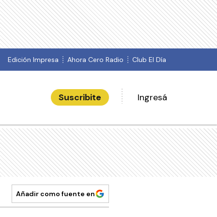
Edición Impresa
Ahora Cero Radio
Club El Día
Suscribite
Ingresá
Añadir como fuente en