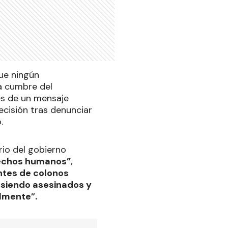
ue ningún
ma cumbre del
és de un mensaje
ecisión tras denunciar
.
rio del gobierno
rechos humanos”
,
ntes de colonos
 siendo asesinados y
almente”.