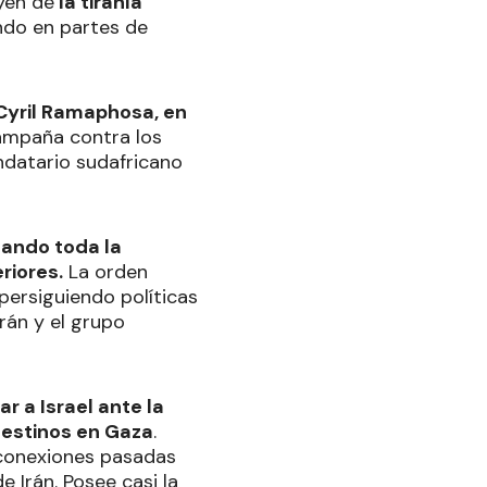
yen de
la tiranía
endo en partes de
Cyril Ramaphosa, en
ampaña contra los
ndatario sudafricano
tando toda la
riores.
La orden
 persiguiendo políticas
rán y el grupo
r a Israel ante la
lestinos en Gaza
.
conexiones pasadas
Irán. Posee casi la