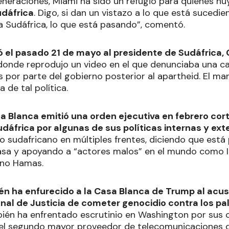
generaciones, Miami ha sido un refugio para quienes hu
dáfrica
. Digo, si dan un vistazo a lo que está sucedi
 a Sudáfrica, lo que está pasando”, comentó.
 el pasado 21 de mayo al presidente de Sudáfrica, 
donde reprodujo un video en el que denunciaba una c
s por parte del gobierno posterior al apartheid. El ma
a de tal política.
asa Blanca emitió una orden ejecutiva en febrero cor
udáfrica por algunas de sus políticas internas y exte
no sudafricano en múltiples frentes, diciendo que está
asa y apoyando a “actores malos” en el mundo como I
tino Hamas.
n ha enfurecido a la Casa Blanca de Trump al acusa
nal de Justicia de cometer genocidio contra los pa
én ha enfrentado escrutinio en Washington por sus 
l segundo mayor proveedor de telecomunicaciones de 