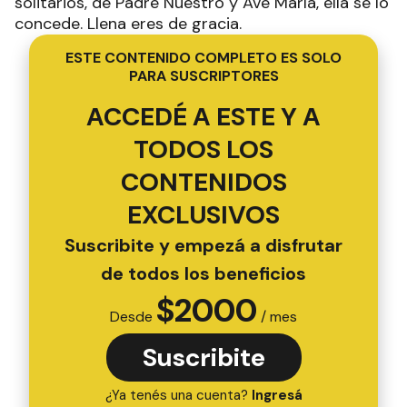
solitarios, de Padre Nuestro y Ave María, ella se lo
concede. Llena eres de gracia.
ESTE CONTENIDO COMPLETO ES SOLO
PARA SUSCRIPTORES
ACCEDÉ A ESTE Y A
TODOS LOS
CONTENIDOS
EXCLUSIVOS
Suscribite y empezá a disfrutar
de todos los beneficios
$
2000
Desde
/ mes
Suscribite
¿Ya tenés una cuenta?
Ingresá