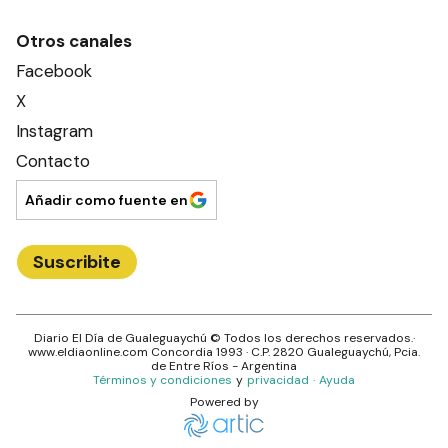
Otros canales
Facebook
X
Instagram
Contacto
Añadir como fuente en
Suscribite
Diario El Día de Gualeguaychú
© Todos los derechos reservados.·
www.
eldiaonline.com
Concordia 1993
· C.P.
2820
Gualeguaychú
, Pcia.
de
Entre Ríos
- Argentina
Términos y condiciones
y
privacidad
·
Ayuda
Powered by