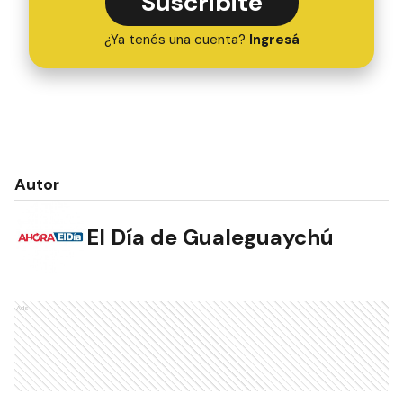
Suscribite
¿Ya tenés una cuenta?
Ingresá
Autor
El Día de Gualeguaychú
Ads