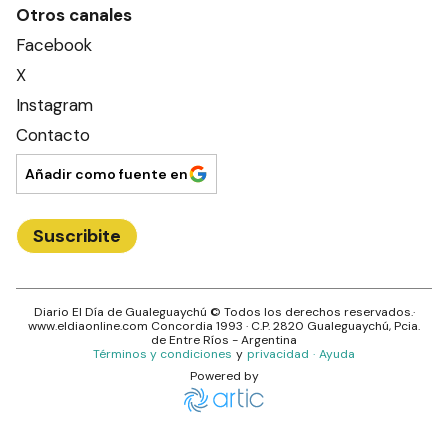
Otros canales
Facebook
X
Instagram
Contacto
Añadir como fuente en
Suscribite
Diario El Día de Gualeguaychú
© Todos los derechos reservados.·
www.
eldiaonline.com
Concordia 1993
· C.P.
2820
Gualeguaychú
, Pcia.
de
Entre Ríos
- Argentina
Términos y condiciones
y
privacidad
·
Ayuda
Powered by