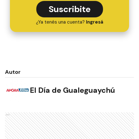
Suscribite
¿Ya tenés una cuenta?
Ingresá
Autor
El Día de Gualeguaychú
Ads