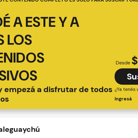
É A ESTE Y A
 LOS
ENIDOS
$
Desde
SIVOS
Su
y empezá a disfrutar de todos
¿Ya tenés 
ios
Ingresá
ualeguaychú