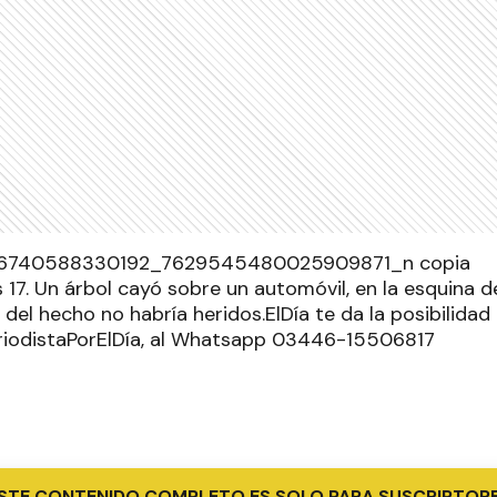
 17. Un árbol cayó sobre un automóvil, en la esquina 
del hecho no habría heridos.ElDía te da la posibilidad 
eriodistaPorElDía, al Whatsapp 03446-15506817
STE CONTENIDO COMPLETO ES SOLO PARA SUSCRIPTOR