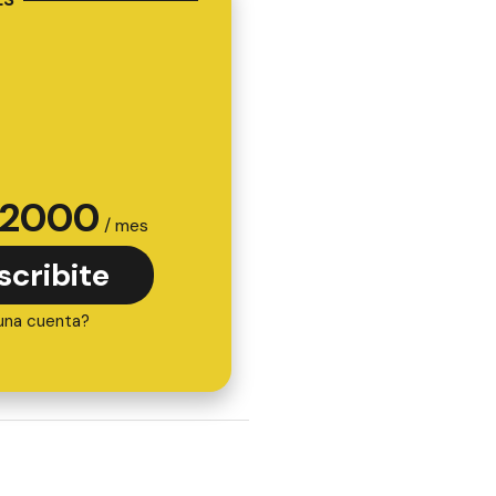
2000
/ mes
scribite
una cuenta?