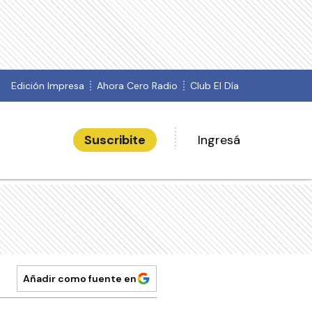
Edición Impresa
Ahora Cero Radio
Club El Día
Suscribite
Ingresá
Añadir como fuente en