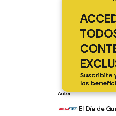
ACCED
TODOS
CONT
EXCLU
Suscribite 
los benefic
Autor
El Día de G