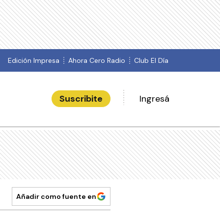
Edición Impresa
Ahora Cero Radio
Club El Día
Suscribite
Ingresá
Añadir como fuente en