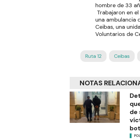
hombre de 33 años
Trabajaron en el 
una ambulancia d
Ceibas, una unid
Voluntarios de C
Ruta 12
Ceibas
NOTAS RELACION
Det
que
de 
víc
bot
POL