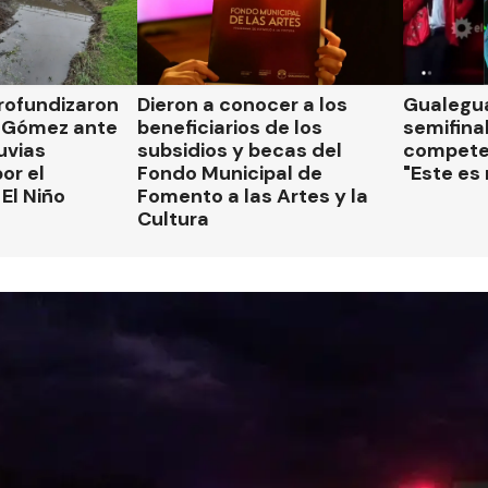
rofundizaron
Dieron a conocer a los
Gualegua
 Gómez ante
beneficiarios de los
semifinal
luvias
subsidios y becas del
compete
or el
Fondo Municipal de
"Este es
El Niño
Fomento a las Artes y la
Cultura