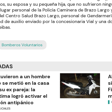
, su esposa y su pequeña hija, que no sufrieron ningú
lugar personal de la Policía Caminera de Brazo Largo y
el Centro Salud Brazo Largo, personal de Gendarmerí
ad de auxilio enviado por la concesionaria Vial y una
eibas.
Bomberos Voluntarios
ADAS
uvieron a un hombre
A
 se metió en la casa
s
su ex pareja: la
F
tima logró activar el
m
ón antipánico
ICIALES