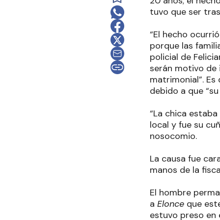
20 años; el hech
tuvo que ser tras
“El hecho ocurrió
porque las famil
policial de Felic
serán motivo de 
matrimonial”. Es
debido a que “su
“La chica estaba 
local y fue su cu
nosocomio.
La causa fue car
manos de la fisc
El hombre perman
a
Elonce
que este
estuvo preso en 