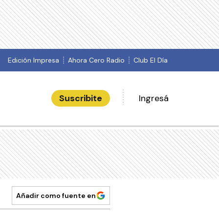
Edición Impresa
Ahora Cero Radio
Club El Día
Suscribite
Ingresá
Añadir como fuente en