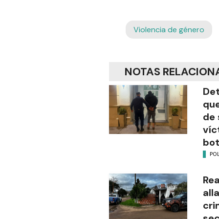
Violencia de género
NOTAS RELACION
Det
que
de 
víc
bot
POL
Rea
all
cri
sec