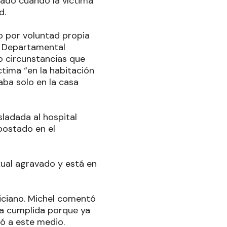
iado cuando la víctima
d.
do por voluntad propia
la Departamental
jo circunstancias que
ctima “en la habitación
ba solo en la casa
sladada al hospital
apostado en el
xual agravado y está en
liciano. Michel comentó
ena cumplida porque ya
ló a este medio.