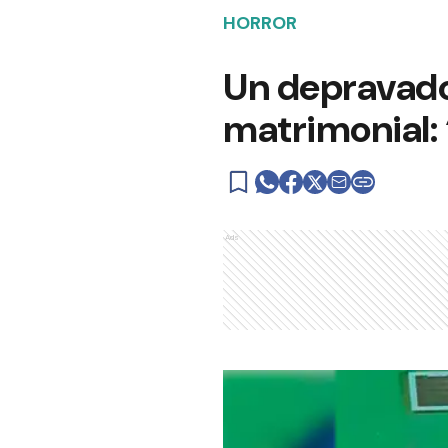
HORROR
Un depravado 
matrimonial: 
Ads