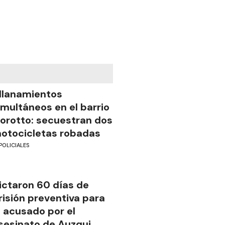
llanamientos
imultáneos en el barrio
iorotto: secuestran dos
otocicletas robadas
POLICIALES
ictaron 60 días de
risión preventiva para
l acusado por el
sesinato de Auzqui