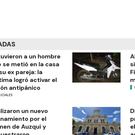
ADAS
uvieron a un hombre
A
 se metió en la casa
s
su ex pareja: la
F
tima logró activar el
m
ón antipánico
ICIALES
lizaron un nuevo
D
anamiento por el
p
men de Auzqui y
e
uestraron
a