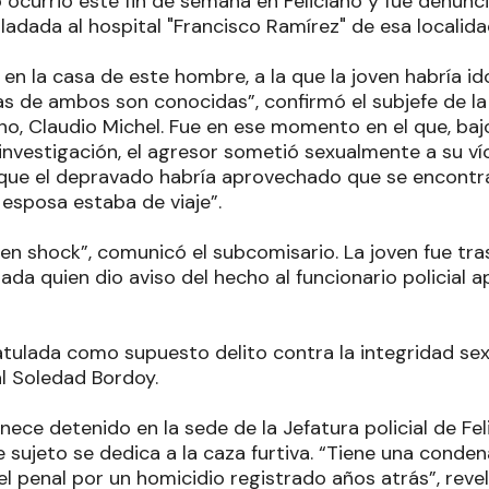
o ocurrió este fin de semana en Feliciano y fue denunc
ladada al hospital "Francisco Ramírez" de esa localida
 en la casa de este hombre, a la que la joven habría i
ias de ambos son conocidas”, confirmó
el subjefe de 
iano, Claudio Michel. Fue en ese momento en el que, ba
investigación, el agresor sometió sexualmente a su ví
 que el depravado habría aprovechado que se encontra
 esposa estaba de viaje”.
en shock”, comunicó el subcomisario. La joven fue tra
ñada quien dio aviso del hecho al funcionario policial 
atulada como supuesto delito contra la integridad se
al Soledad Bordoy.
ece detenido en la sede de la Jefatura policial de Fe
 sujeto se dedica a la caza furtiva. “Tiene una cond
el penal por un homicidio registrado años atrás”, reve