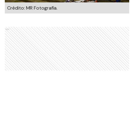
Crédito: MR Fotografía.
Ads
El equipo albiceleste derrotó 2 a 1 al conjunto
sabalero en el barrio del Frigorífico y marcha
como líder del
Torneo Apertura de la A
.
Agustín
Solís y Agustín Benedetti
convirtieron los goles