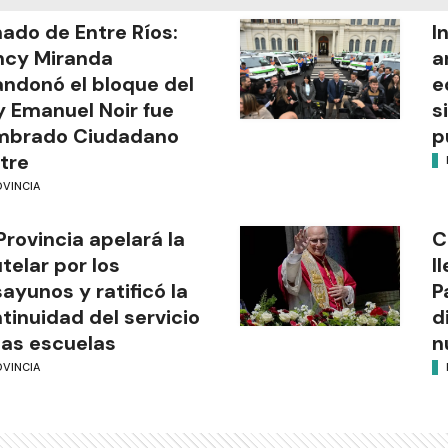
ado de Entre Ríos:
I
ncy Miranda
a
ndonó el bloque del
e
y Emanuel Noir fue
s
mbrado Ciudadano
p
stre
OVINCIA
Provincia apelará la
C
telar por los
l
ayunos y ratificó la
P
tinuidad del servicio
d
las escuelas
n
OVINCIA