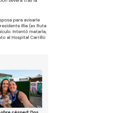
ción severa tras la
sposa para avisarle
esidente Illia (ex Ruta
ículo. Intentó matarla,
to al Hospital Carrillo
obre césped: Dos