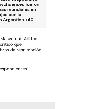
aychuenses fueron
as mundiales en
ajos con la
n Argentina +40
Masvernat. Allí fue
crítico que
obras de reanimación
rrespondientes.