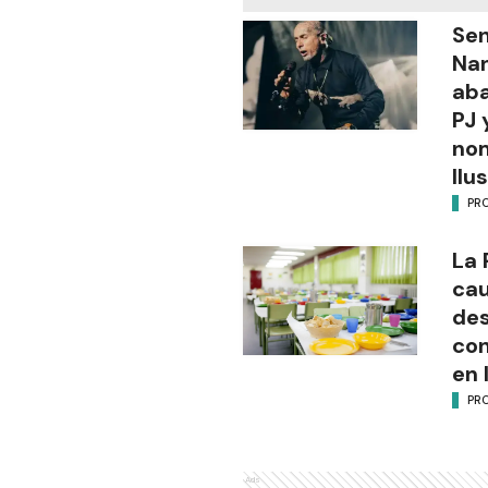
Sen
Na
aba
PJ 
no
Ilu
PR
La 
cau
des
con
en 
PR
Ads