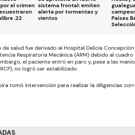
por el crimen
sistema frontal: emiten
gualegu
secuestraron
alerta por tormentas y
campeon
libre .22
vientos
Países B
Selecció
de salud fue derivado al Hospital Delicia Concepción 
tencia Respiratoria Mecánica (ARM) debido al cuadro 
embargo, el paciente entró en paro y, pese a las mani
CP), no logró ser estabilizado.
ivoira tomó intervención para realizar la diligencias co
ADAS