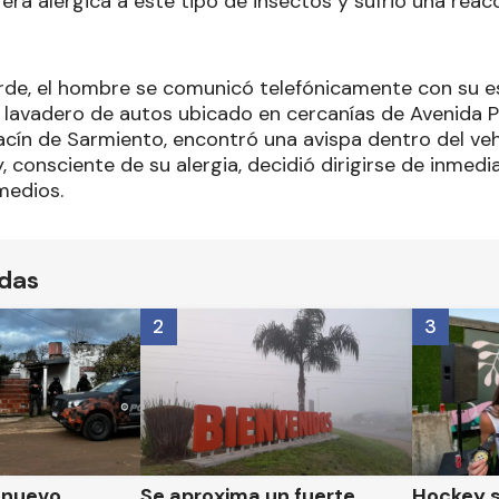
a era alérgica a este tipo de insectos y sufrió una reac
arde, el hombre se comunicó telefónicamente con su e
su lavadero de autos ubicado en cercanías de Avenida Pr
acín de Sarmiento, encontró una avispa dentro del veh
, consciente de su alergia, decidió dirigirse de inmedia
medios.
ídas
2
3
n nuevo
Se aproxima un fuerte
Hockey s