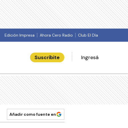
Edición Impresa
Ahora Cero Radio
Club El Día
Suscribite
Ingresá
Añadir como fuente en