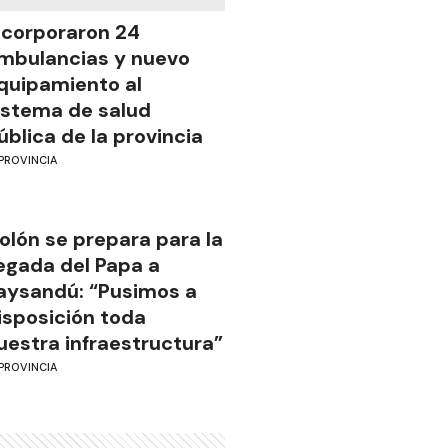
ncorporaron 24
mbulancias y nuevo
quipamiento al
istema de salud
ública de la provincia
PROVINCIA
olón se prepara para la
legada del Papa a
aysandú: “Pusimos a
isposición toda
uestra infraestructura”
PROVINCIA