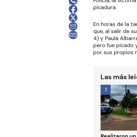
Policía, la víctim
picadura.
En horas de la t
que, al salir de 
4) y Paula Albarr
pero fue picado y
por sus propios 
Las más le
1
Realizaron u