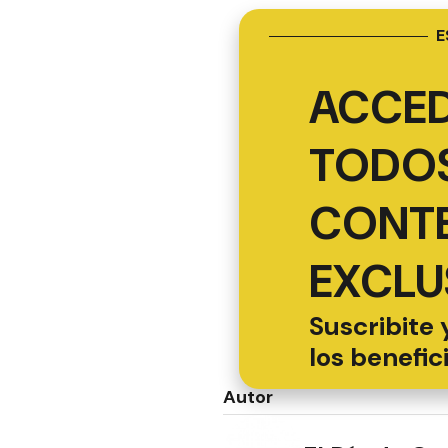
E
ACCED
TODOS
CONT
EXCLU
Suscribite 
los benefic
Autor