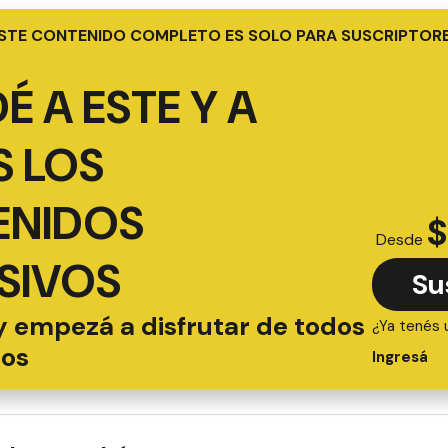
STE CONTENIDO COMPLETO ES SOLO PARA SUSCRIPTOR
É A ESTE Y A
 LOS
ENIDOS
$
Desde
SIVOS
Su
y empezá a disfrutar de todos
¿Ya tenés 
ios
Ingresá