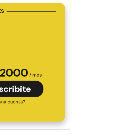
ES
2000
/ mes
scribite
una cuenta?