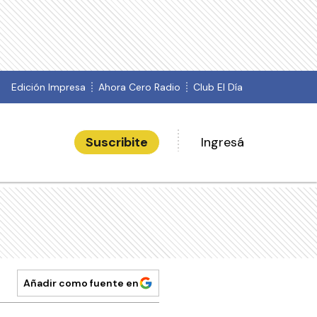
Edición Impresa
Ahora Cero Radio
Club El Día
Suscribite
Ingresá
Añadir como fuente en