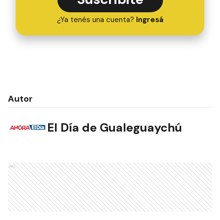
¿Ya tenés una cuenta?
Ingresá
Autor
El Día de Gualeguaychú
Ads