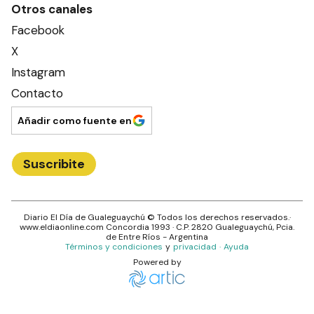
Otros canales
Facebook
X
Instagram
Contacto
Añadir como fuente en
Suscribite
Diario El Día de Gualeguaychú
© Todos los derechos reservados.·
www.
eldiaonline.com
Concordia 1993
· C.P.
2820
Gualeguaychú
, Pcia.
de
Entre Ríos
- Argentina
Términos y condiciones
y
privacidad
·
Ayuda
Powered by