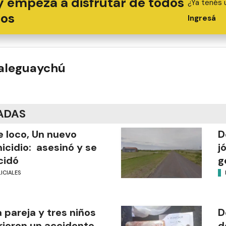
y empezá a disfrutar de todos
¿Ya tenés 
ios
Ingresá
ualeguaychú
ADAS
 loco, Un nuevo
D
icidio: asesinó y se
j
cidó
g
ICIALES
 pareja y tres niños
D
rieron un accidente
d