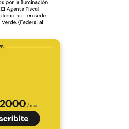
os por la iluminación
El Agente Fiscal
ra demorado en sede
o Verde. (Federal al
ES
2000
/ mes
scribite