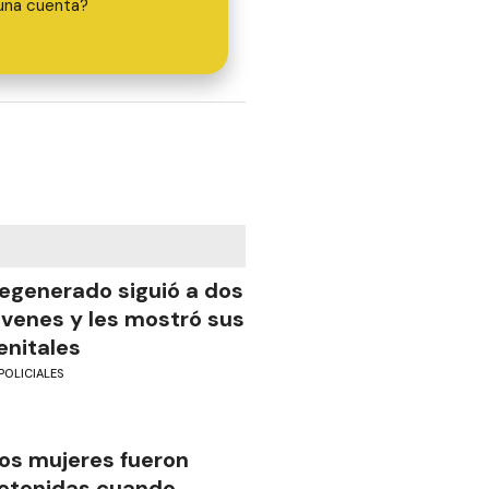
una cuenta?
egenerado siguió a dos
óvenes y les mostró sus
enitales
POLICIALES
os mujeres fueron
etenidas cuando