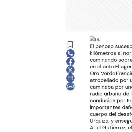
El penoso suceso 
kilómetros al no
caminando sobre 
en el acto.El age
Oro Verde.Francis
atropellado por 
caminaba por uno 
radio urbano de l
conducida por Fr
importantes daño
cuerpo del desafo
Urquiza, y ensegu
Ariel Gutiérrez, 