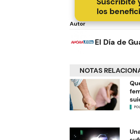
Suscribite 
los benefic
Autor
El Día de G
NOTAS RELACION
Que
fem
sui
POL
Una
suf