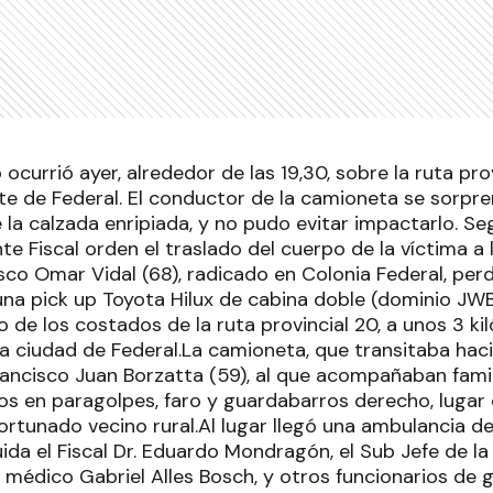
ocurrió ayer, alrededor de las 19,30, sobre la ruta pro
rte de Federal. El conductor de la camioneta se sorpr
la calzada enripiada, y no pudo evitar impactarlo. Se
nte Fiscal orden el traslado del cuerpo de la víctima a
co Omar Vidal (68), radicado en Colonia Federal, perdió
una pick up Toyota Hilux de cabina doble (dominio JWB
de los costados de la ruta provincial 20, a unos 3 ki
a ciudad de Federal.La camioneta, que transitaba hacia
ancisco Juan Borzatta (59), al que acompañaban famili
s en paragolpes, faro y guardabarros derecho, lugar
rtunado vecino rural.Al lugar llegó una ambulancia del 
ida el Fiscal Dr. Eduardo Mondragón, el Sub Jefe de l
el médico Gabriel Alles Bosch, y otros funcionarios de 