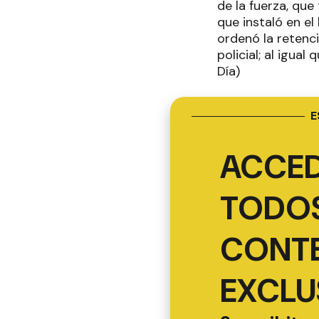
de la fuerza, que
que instaló en e
ordenó la retenc
policial; al igual
Día)
E
ACCED
TODOS
CONT
EXCLU