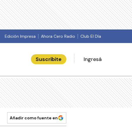
Edición Impresa
Ahora Cero Radio
Club El Día
Suscribite
Ingresá
Añadir como fuente en