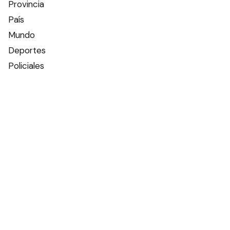
Provincia
País
Mundo
Deportes
Policiales
Política
Espectáculos
Edictos
Farmacias de turno
Tiempo
Otros canales
Facebook